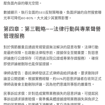
壓負面內容的曝光空間。
數據顯示，執行全面的SEO反制策略後，負面評論的自然搜索曝
光率可降低60-80%，大大減少其實際影響。
第四章：第三戰略——法律行動與專業聲譽
管理服務
對於情節嚴重且通過常規管道無法解決的惡意攻擊，法律行動
是最終保障。在啟動法律程序前，證據保全至關重要：對惡意
評論進行公證保存（可透過法院公證或專業存證服務），確保
即使評論被刪除也能保留證據。
律師函警告：委託律師發送正式律師函給評論者，要求刪除評
論並公開道歉。根據實務經驗，約50%的惡意評論者在收到正式
律師函後會主動刪除評論，因為他們意識到事態的嚴重性。
民事訴訟求償：針對造成實際業務損失的惡意評論，可提起民
事訴訟請求損害賠償。需準備具體證據證明業務損失與負評之
間的因果關係，如業績下滑數據、客戶流失證明等。