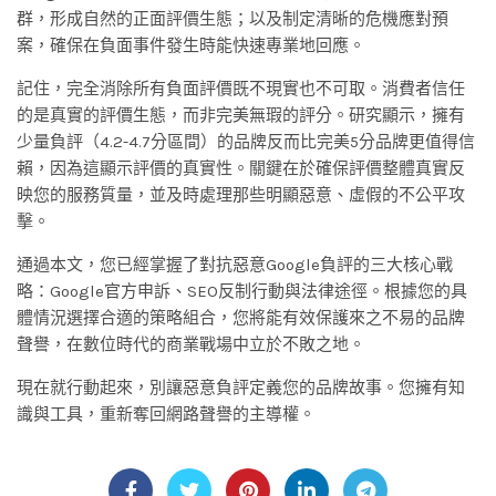
群，形成自然的正面評價生態；以及制定清晰的危機應對預
案，確保在負面事件發生時能快速專業地回應。
記住，完全消除所有負面評價既不現實也不可取。消費者信任
的是真實的評價生態，而非完美無瑕的評分。研究顯示，擁有
少量負評（4.2-4.7分區間）的品牌反而比完美5分品牌更值得信
賴，因為這顯示評價的真實性。關鍵在於確保評價整體真實反
映您的服務質量，並及時處理那些明顯惡意、虛假的不公平攻
擊。
通過本文，您已經掌握了對抗惡意Google負評的三大核心戰
略：Google官方申訴、SEO反制行動與法律途徑。根據您的具
體情況選擇合適的策略組合，您將能有效保護來之不易的品牌
聲譽，在數位時代的商業戰場中立於不敗之地。
現在就行動起來，別讓惡意負評定義您的品牌故事。您擁有知
識與工具，重新奪回網路聲譽的主導權。