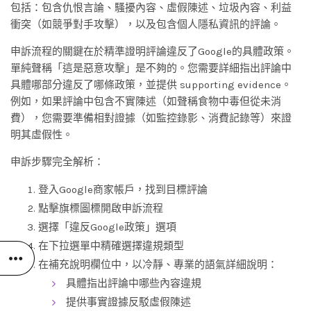
包括：包含仇恨言論、騷擾內容、虛假陳述、垃圾內容、利益
衝突（如競爭對手攻擊），以及包含個人隱私資訊的評論。
申訴流程的關鍵在於精準證明評論違反了Google的具體政策。
單純聲稱「這是惡意攻擊」是不夠的。您需要詳細指出評論中
具體哪部分違反了哪條政策，並提供 supporting evidence。
例如，如果評論中包含不實陳述（如聲稱食物中毒但從未消
費），您需要準備相對證據（如監控錄影、消費記錄等）來證
明其虛假性。
申訴步驟完全解析：
登入Google商家帳戶，找到目標評論
點擊旗標圖標開啟申訴流程
選擇「違反Google政策」選項
在下拉選單中精確選擇違規類型
在補充說明欄位中，以冷靜、專業的語氣詳細說明：
具體指出評論中哪些內容違規
提供事實證據反駁虛假陳述