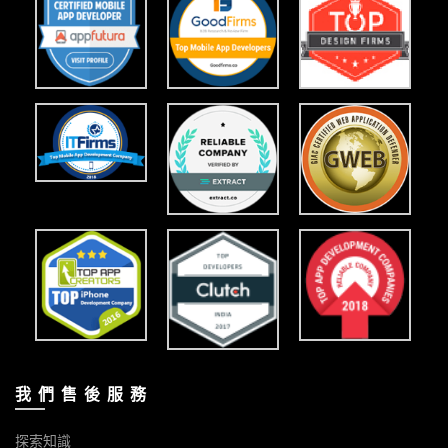
我 們 售 後 服 務
探索知識