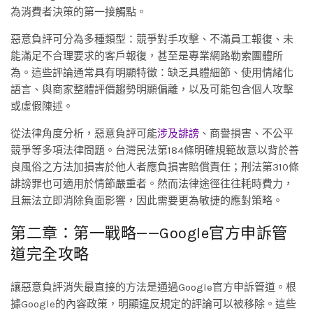
為消費者決策的第一接觸點。
惡意負評可分為多種類型：競爭對手攻擊、不滿員工報復、未
能滿足不合理要求的客戶報復，甚至是專業網路勒索團體所
為。這些評論通常具有明顯特徵：缺乏具體細節、使用情緒化
語言、與商家整體評價趨勢明顯偏離，以及可能包含個人攻擊
或虛假陳述。
從法律角度分析，惡意負評可能
涉及誹謗
、商譽損害、不公平
競爭等多項法律問題。台灣民法第184條明確規範故意以背於善
良風俗之方法加損害於他人者應負損害賠償責任；刑法第310條
誹謗罪也可適用於情節嚴重者。然而法律途徑往往耗時費力，
且無法立即消除負面影響，因此需要更為敏捷的應對策略。
第二章：第一戰略——Google官方申訴管
道完全攻略
讓惡意負評消失最直接的方法是通過Google官方申訴管道。根
據Google的內容政策，明顯違反規定的評論可以被移除。這些