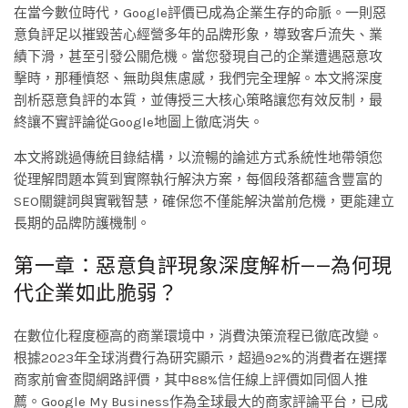
在當今數位時代，Google評價已成為企業生存的命脈。一則惡
意負評足以摧毀苦心經營多年的品牌形象，導致客戶流失、業
績下滑，甚至引發公關危機。當您發現自己的企業遭遇惡意攻
擊時，那種憤怒、無助與焦慮感，我們完全理解。本文將深度
剖析惡意負評的本質，並傳授三大核心策略讓您有效反制，最
終讓不實評論從Google地圖上徹底消失。
本文將跳過傳統目錄結構，以流暢的論述方式系統性地帶領您
從理解問題本質到實際執行解決方案，每個段落都蘊含豐富的
SEO關鍵詞與實戰智慧，確保您不僅能解決當前危機，更能建立
長期的品牌防護機制。
第一章：惡意負評現象深度解析——為何現
代企業如此脆弱？
在數位化程度極高的商業環境中，消費決策流程已徹底改變。
根據2023年全球消費行為研究顯示，超過92%的消費者在選擇
商家前會查閱網路評價，其中88%信任線上評價如同個人推
薦。Google My Business作為全球最大的商家評論平台，已成