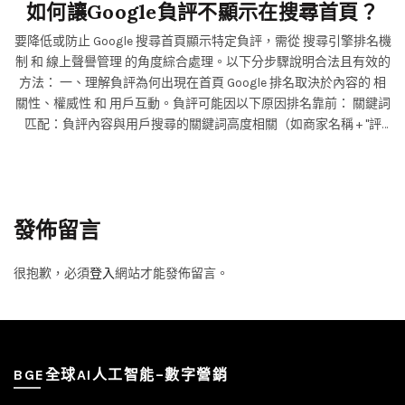
如何讓Google負評不顯示在搜尋首頁？
要降低或防止 Google 搜尋首頁顯示特定負評，需從 搜尋引擎排名機
制 和 線上聲譽管理 的角度綜合處理。以下分步驟說明合法且有效的
方法： 一、理解負評為何出現在首頁 Google 排名取決於內容的 相
關性、權威性 和 用戶互動。負評可能因以下原因排名靠前： 關鍵詞
匹配：負評內容與用戶搜尋的關鍵詞高度相關（如商家名稱 + "評
價"）。
發佈留言
很抱歉，必須
登入
網站才能發佈留言。
BGE全球AI人工智能–數字營銷