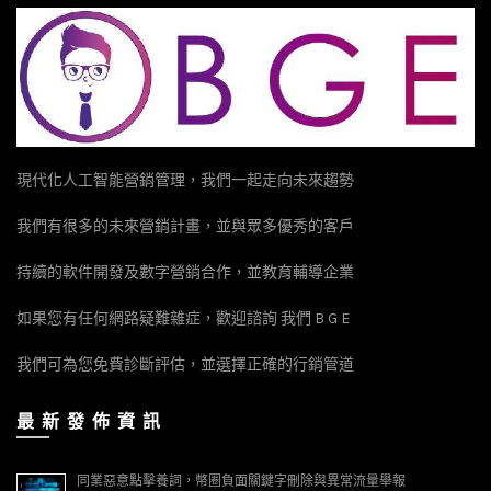
現代化人工智能營銷管理，我們一起走向未來趨勢
我們有很多的未來營銷計畫，並與眾多優秀的客戶
持續的軟件開發及數字營銷合作，並教育輔導企業
如果您有任何網路疑難雜症，歡迎諮詢 我們 B G E
我們可為您免費診斷評估，並選擇正確的行銷管道
最 新 發 佈 資 訊
同業惡意點擊養詞，幣圈負面關鍵字刪除與異常流量舉報