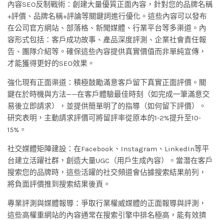
內容SEO反制戰術：創建大量優質正面內容，針對您的品牌名稱
+評價、品牌名稱+評論等關鍵詞進行優化。這些內容可以發布
在公司官方網站、部落格、新聞媒體、行業平台等多渠道。內
容形式包括：客戶成功故事、產品深度評測、企業社會責任報
告、團隊介紹等。確保這些內容提供真實價值而非單純宣傳，
才能獲得更好的SEO效果。
強化現有正面渠道：積極鼓勵滿意客戶留下真實正面評價。關
鍵在於時機與方法——在客戶體驗最佳時刻（如完成一筆滿意交
易後立即請求），並提供簡單明了的指導（如何留下評價）。
研究表明，主動請求評價可將留評率從原本的1-2%提升至10-
15%。
社交媒體矩陣建設：在Facebook、Instagram、LinkedIn等平
台建立活躍社群，創造大量UGC（用戶生成內容）。當潛在客戶
搜索您的品牌時，這些活躍的社交頻道會佔據搜索結果前列，
將負面評價推到搜索結果後頁。
專業評測與媒體報導：爭取行業權威媒體的正面報導與評測，
這些高權重網站的內容通常在搜索引擎中排名極高，能有效擠