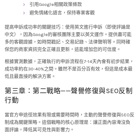
引用Google相關政策條款
避免情緒化語言，保持專業客觀
提高申訴成功率的關鍵技巧：使用英文進行申訴（即使評論是
中文），因為Google的審核團隊主要以英文運作。提供盡可能
多的客觀證據，如時間戳記、交易記錄、法律聲明等。同時確
保您的商家資訊完全正確且更新，這能增加您的可信度。
根據實測數據，正確執行的申訴流程在7-14天內會有初步結果，
成功率約在30-40%之間。雖然不是百分百有效，但這是成本最
低且最直接的解決方案。
第三章：第二戰略——聲譽修復與SEO反制
行動
當官方申途徑效果有限或需要時間時，主動的聲譽修復與SEO反
制成為關鍵策略。這個戰略的核心原理是：讓正面內容淹沒負
面評論，降低其可見性與影響力。