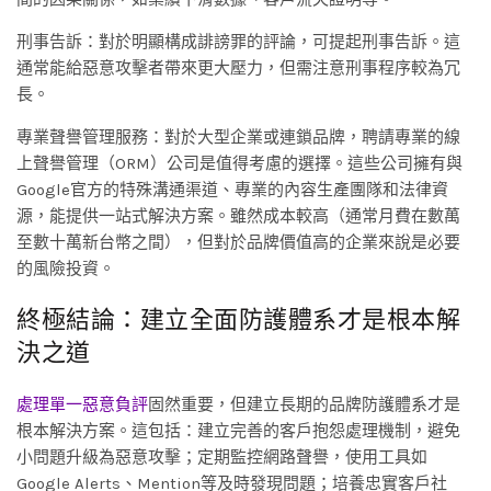
刑事告訴：對於明顯構成誹謗罪的評論，可提起刑事告訴。這
通常能給惡意攻擊者帶來更大壓力，但需注意刑事程序較為冗
長。
專業聲譽管理服務：對於大型企業或連鎖品牌，聘請專業的線
上聲譽管理（ORM）公司是值得考慮的選擇。這些公司擁有與
Google官方的特殊溝通渠道、專業的內容生產團隊和法律資
源，能提供一站式解決方案。雖然成本較高（通常月費在數萬
至數十萬新台幣之間），但對於品牌價值高的企業來說是必要
的風險投資。
終極結論：建立全面防護體系才是根本解
決之道
處理單一惡意負評
固然重要，但建立長期的品牌防護體系才是
根本解決方案。這包括：建立完善的客戶抱怨處理機制，避免
小問題升級為惡意攻擊；定期監控網路聲譽，使用工具如
Google Alerts、Mention等及時發現問題；培養忠實客戶社