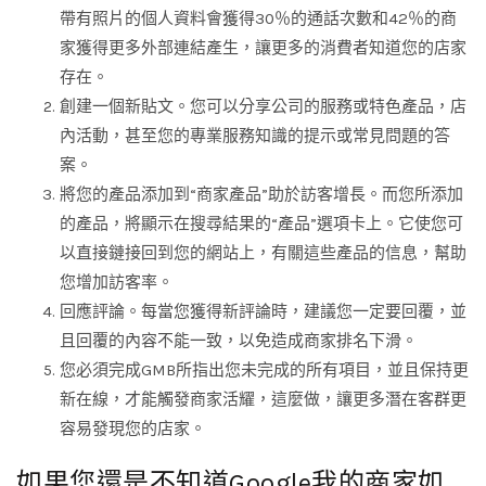
帶有照片的個人資料會獲得30％的通話次數和42％的商
家獲得更多外部連結產生，讓更多的消費者知道您的店家
存在。
創建一個新貼文。您可以分享公司的服務或特色產品，店
內活動，甚至您的專業服務知識的提示或常見問題的答
案。
將您的產品添加到“商家產品”助於訪客增長。而您所添加
的產品，將顯示在搜尋結果的“產品”選項卡上。它使您可
以直接鏈接回到您的網站上，有關這些產品的信息，幫助
您增加訪客率。
回應評論。每當您獲得新評論時，建議您一定要回覆，並
且回覆的內容不能一致，以免造成商家排名下滑。
您必須完成GMB所指出您未完成的所有項目，並且保持更
新在線，才能觸發商家活耀，這麼做，讓更多潛在客群更
容易發現您的店家。
如果您還是不知道Google我的商家如