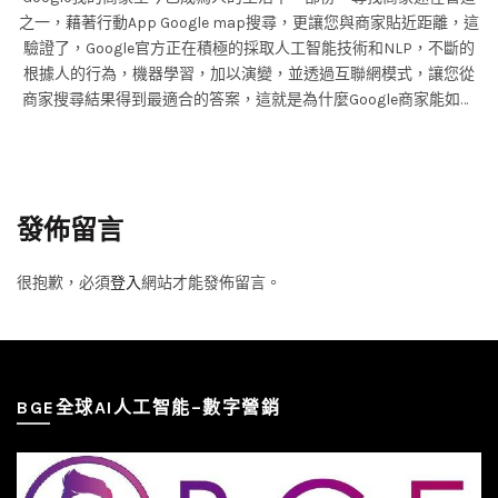
之一，藉著行動App Google map搜尋，更讓您與商家貼近距離，這
驗證了，Google官方正在積極的採取人工智能技術和NLP，不斷的
根據人的行為，機器學習，加以演變，並透過互聯網模式，讓您從
商家搜尋結果得到最適合的答案，這就是為什麼Google商家能如此
被受大眾認可，好比說今天您的位置在台北大安區，想吃義大利
麵，您在第一時間透過Google map搜尋義大利麵，搜尋結果則優先
以相近的距離店家為推薦，再來是分數與評論則數，而通常人們會
先看距離、分數、照片、評論前三筆、菜單，這時我們很清楚的知
發佈留言
道，我的商家該如何經營，並進行優化，以達到您的業務發展目
的。 Google我的商家經營方式: 一、我的商家須申請驗證通過，Goo
gle商家管理登入。 二、商家資訊更新，標題限20字以內，需與您的
很抱歉，必須
登入
網站才能發佈留言。
網站及社群名稱相同。 三、吸引更多評論，內容字數建議30字至20
0字。 四、傳送訊息，正視每則評論所敘述的內容，做出適當的回
應。 五、相片新增，店家位置，外觀，內觀與工作花絮，產品須清
晰透明。 六、產品新增，標題、類別、價格、描述，連結(建議直接
BGE全球AI人工智能–數字營銷
連撥打電話)。 七、服務更新，根據產品類別設定，標題、價格、說
明。 八、網站製作，一頁式名片網站，能增加您的商家觸及率。
九、動態貼文，隨時保持商家最新資訊，如促銷、優惠、公告。 Go
ogle我的商家演算法則: 一、本地SEO以28天為一期，按探索及直