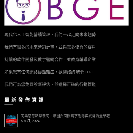
接，品牌相關服務，搜尋率平均值而定。 二、照片顯示商家熱門位
置 ， 每天要有一定的點閱人數，以1週更新一次。 三、評論出現在
最相關位置，須30字以上，附加照片，並增加點閱，維持第一頁好
評，以1週更新一次。 Google我的商家進行優化: 一、API優化，與其
他網站or社群相互串聯，以產生更多引文，吸引更多人關注。 二、
現代化人工智能營銷管理，我們一起走向未來趨勢
商家內外部連結建立，內部連結:引用商家資訊or評論，推向社群或
通訊好友，外部連結:由社群或第三方平台轉貼商家網址。 三、設定
我們有很多的未來營銷計畫，並與眾多優秀的客戶
個人資料簡稱，以助於客戶在地圖上更容易搜尋到您，以提升您的
業務。 四、貼文保持更新，幫助您在搜尋排名上獲得更多的曝光，
持續的軟件開發及數字營銷合作，並教育輔導企業
以增加您的觸及率。 五、獲得更多評論，使商家活耀，並提升您的
排名位置，以增加關鍵字覆蓋率。 六、客戶提供更多照片，以提高
如果您有任何網路疑難雜症，歡迎諮詢 我們 B G E
用戶在線停留率，並吸引更多相近的人來瀏覽。 總結:因新冠肺炎(C
我們可為您免費診斷評估，並選擇正確的行銷管道
OVID-19) 影響，我的商家部份功能暫停，但SEO還是繼續保持更
新，如果想要尋求商家目前優化可行的方案，歡迎諮詢我們
最 新 發 佈 資 訊
同業惡意點擊養詞，幣圈負面關鍵字刪除與異常流量舉報
5 8 月, 2026