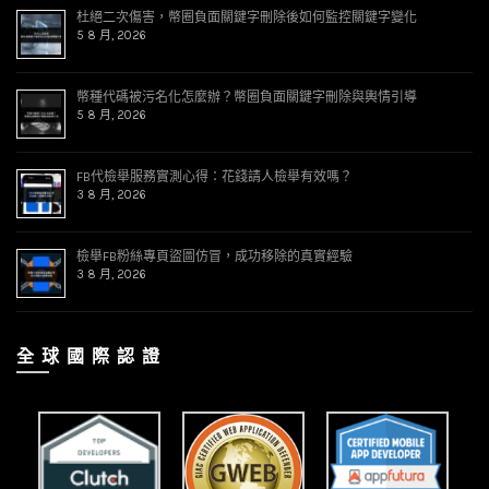
杜絕二次傷害，幣圈負面關鍵字刪除後如何監控關鍵字變化
5 8 月, 2026
幣種代碼被污名化怎麼辦？幣圈負面關鍵字刪除與輿情引導
5 8 月, 2026
FB代檢舉服務實測心得：花錢請人檢舉有效嗎？
3 8 月, 2026
檢舉FB粉絲專頁盜圖仿冒，成功移除的真實經驗
3 8 月, 2026
全 球 國 際 認 證