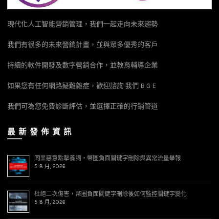
現代化人工智能營銷管理，我們一起走向未來趨勢
我們有很多的未來營銷計畫，並與眾多優秀的客戶
持續的軟件開發及數字營銷合作，並教育輔導企業
如果您有任何網路疑難雜症，歡迎諮詢 我們 B G E
我們可為您免費診斷評估，並選擇正確的行銷管道
最 新 發 佈 資 訊
同業惡意點擊養詞，幣圈負面關鍵字刪除與異常流量舉報
5 8 月, 2026
杜絕二次傷害，幣圈負面關鍵字刪除後如何監控關鍵字變化
5 8 月, 2026