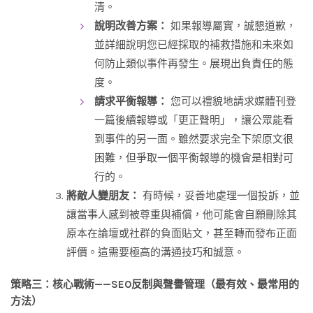
清。
說明改善方案：
如果報導屬實，誠懇道歉，
並詳細說明您已經採取的補救措施和未來如
何防止類似事件再發生。展現出負責任的態
度。
請求平衡報導：
您可以禮貌地請求媒體刊登
一篇後續報導或「更正聲明」，讓公眾能看
到事件的另一面。雖然要求完全下架原文很
困難，但爭取一個平衡報導的機會是相對可
行的。
將敵人變朋友：
有時候，妥善地處理一個投訴，並
讓當事人感到被尊重與補償，他可能會自願刪除其
原本在論壇或社群的負面貼文，甚至轉而發布正面
評價。這需要極高的溝通技巧和誠意。
策略三：核心戰術——SEO反制與聲譽管理（最有效、最常用的
方法）