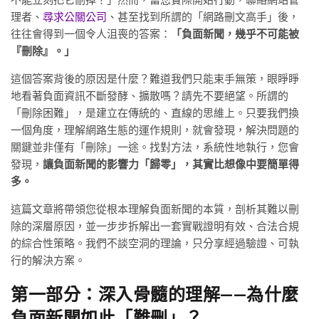
不能立刻把它刪掉？」然而，當您實際開始行動，聯絡網站管
理者、
尋求公關公司
、甚至找到所謂的「網路刪文高手」後，
往往會得到一個令人沮喪的答案：
「負面新聞，幾乎不可能被
『刪除』。」
這個答案背後的原因是什麼？難道我們只能束手無策，眼睜睜
地看著負面資訊不斷發酵、擴散嗎？請先不要絕望。所謂的
「刪除困難」，是建立在傳統的、直線的思維上。只要我們換
一個角度，理解網路生態的運作規則，就會發現，解決問題的
關鍵並非僅有「刪除」一途。找對方法，系統性地執行，您會
發現，
讓負面新聞的影響力「歸零」，其實比想像中要簡單得
多。
這篇文章將帶領您從根本理解負面新聞的本質，剖析其難以刪
除的深層原因，並一步步拆解出一套實戰證明有效、合法合規
的綜合性策略。我們不談空洞的理論，只分享經過驗證、可執
行的解決方案。
第一部分：深入骨髓的理解——為什麼
負面新聞如此「難刪」？