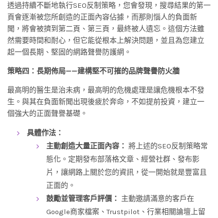
透過持續不斷地執行SEO反制策略，您會發現，搜尋結果的第一
頁會逐漸被您所創造的正面內容佔據，而那則惱人的負面新
聞，將會被擠到第二頁、第三頁，最終被人遺忘。這個方法雖
然需要時間和耐心，但它能從根本上解決問題，並且為您建立
起一個長期、堅固的網路聲譽防護網。
策略四：長期佈局——建構堅不可摧的品牌聲譽防火牆
最高明的醫生是治未病，最高明的危機處理是讓危機根本不發
生。與其在負面新聞出現後疲於奔命，不如提前投資，建立一
個強大的正面聲譽基礎。
具體作法：
主動創造大量正面內容：
將上述的SEO反制策略常
態化。定期發布部落格文章、經營社群、發布影
片，讓網路上關於您的資訊，從一開始就是豐富且
正面的。
鼓勵並管理客戶評價：
主動邀請滿意的客戶在
Google商家檔案、Trustpilot、行業相關論壇上留