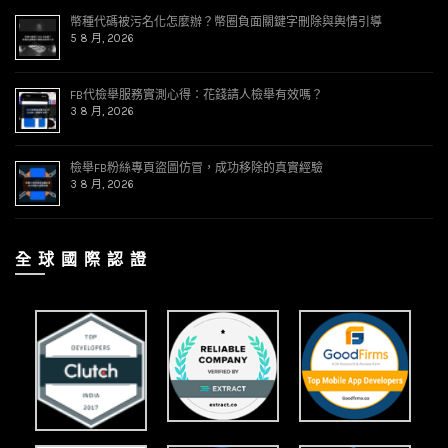
幣種代碼被污名化怎麼辦？幣圈負面關鍵字刪除與輿情引導
5 8 月, 2026
FB代檢舉服務實測心得：花錢請人檢舉有效嗎？
3 8 月, 2026
檢舉FB粉絲專頁盜圖仿冒，成功移除的真實經驗
3 8 月, 2026
全 球 國 際 認 證