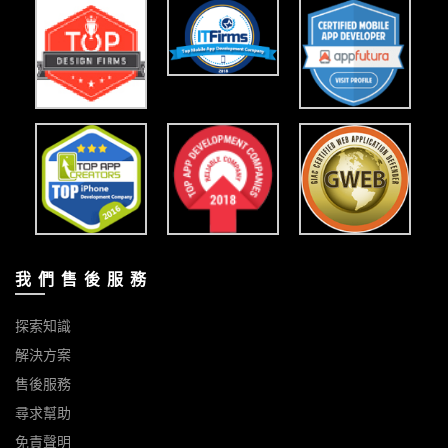
我 們 售 後 服 務
探索知識
解決方案
售後服務
尋求幫助
免責聲明