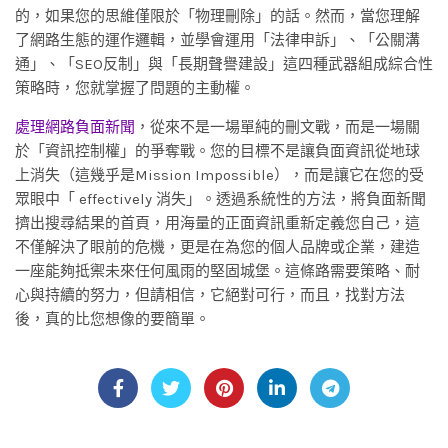
的，如果您的思維僅限於「物理刪除」的話。然而，當您理解
了網路生態的運作邏輯，並學會運用「法律申訴」、「公關溝
通」、「SEO反制」與「長期聲譽建設」這四種武器組成綜合性
策略時，您就掌握了問題的主動權。
處理網路負面新聞
，從來不是一場單純的刪文戰，而是一場關
於「資訊控制權」的爭奪戰。您的目標不是讓負面資訊從地球
上消失（這幾乎是Mission Impossible），而是讓它在您的受
眾眼中「 effectively 消失」。透過系統性的方法，將負面新聞
擠出搜尋結果的首頁，用海量的正面資訊重新定義您自己，這
不僅解決了眼前的危機，更是在為您的個人品牌或企業，建造
一座能夠抵禦未來任何風雨的堅固城堡。這條路需要策略、耐
心與持續的努力，但請相信，它絕對可行，而且，找對方法
後，真的比您想像的要簡單。