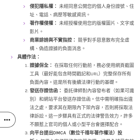
侵犯隱私權：
未經同意公開您的個人身份證號、住
址、電話、病歷等敏感資訊。
著作權侵權：
未經授權使用您的版權圖片、文字或
影片。
商業誹謗與不實指控：
競爭對手惡意散布完全虛
構、偽造證據的負面消息。
具體作法：
證據保全：
在採取任何行動前，務必使用網頁截圖
工具（最好能包含時間戳記和URL）完整保存所有
負面內容。這是所有後續法律行動的基礎。
發送存證信函：
委託律師對內容發布者（如果可識
別）和網站平台發送存證信函。信中需明確指出違
法之處，要求其在期限內下架內容，否則將採取法
律訴訟。這一步驟具有正式的法律警告效力，許多
不願惹上官司的個人或小型平台會選擇配合。
向平台提出DMCA（數位千禧年著作權法）投