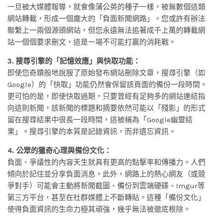
一旦被大媒體報導，就會像蒲公英的種子一樣，被無數個這類
網站轉載，形成一個龐大的「負面新聞網路」。您或許有辦法
聯繫上一兩個源頭網站，但您永遠無法追著成千上萬的轉載網
站一個個要求刪文，這是一場不可能打贏的消耗戰。
3. 搜尋引擎的「記憶效應」與快取功能：
即使您奇蹟般地說服了原始發布網站刪除文章，搜尋引擎（如
Google）的「快取」功能仍然會保留該頁面的備份一段時間。
更可怕的是，即使快取過期，只要曾經有足夠多的網站連結指
向這則新聞，該新聞的標題和摘要依然可能以「殘影」的形式
留在搜尋結果中很長一段時間，這被稱為「Google幽靈結
果」。搜尋引擎的本質是記錄資訊，而非遺忘資訊。
4. 公眾的獵奇心理與備份文化：
負面、爭議性的內容天生就具有更高的點擊率和傳播力。人們
傾向於記住並分享負面消息。此外，網路上的熱心網友（或競
爭對手）可能會主動將新聞截圖、備份到雲端硬碟、Imgur等
第三方平台，甚至在社群媒體上不斷轉貼。這種「備份文化」
使得負面資訊的生命力極其頑強，幾乎無法被徹底根除。