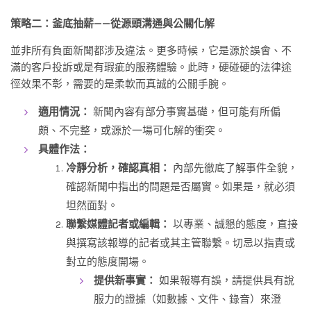
策略二：釜底抽薪——從源頭溝通與公關化解
並非所有負面新聞都涉及違法。更多時候，它是源於誤會、不
滿的客戶投訴或是有瑕疵的服務體驗。此時，硬碰硬的法律途
徑效果不彰，需要的是柔軟而真誠的公關手腕。
適用情況：
新聞內容有部分事實基礎，但可能有所偏
頗、不完整，或源於一場可化解的衝突。
具體作法：
冷靜分析，確認真相：
內部先徹底了解事件全貌，
確認新聞中指出的問題是否屬實。如果是，就必須
坦然面對。
聯繫媒體記者或編輯：
以專業、誠懇的態度，直接
與撰寫該報導的記者或其主管聯繫。切忌以指責或
對立的態度開場。
提供新事實：
如果報導有誤，請提供具有說
服力的證據（如數據、文件、錄音）來澄