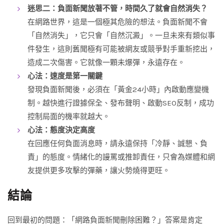
迷思二：負面新聞放著不管，時間久了就會自然消失？
在網路世界，這是一個極其危險的想法。負面新聞不會
「自然消失」，它只會「自然沉澱」。一旦未來有類似事
件發生，這則舊聞極有可能被網友或競爭對手重新挖出，
造成二次傷害。它就像一顆未爆彈，永遠存在。
心法：速度是第一關鍵
發現負面新聞後，必須在「黃金24小時」內啟動應變機
制。越快進行證據保全、發布聲明、啟動SEO反制，成功
控制局面的機率就越大。
心法：態度決定高度
在回應任何負面消息時，請永遠保持「冷靜、誠懇、負
責」的態度。情緒化的謾罵或推卸責任，只會為媒體和網
友提供更多攻擊的彈藥，讓火勢燒得更旺。
結論
回到最初的問題：「網路負面新聞刪除困難？」答案是肯定