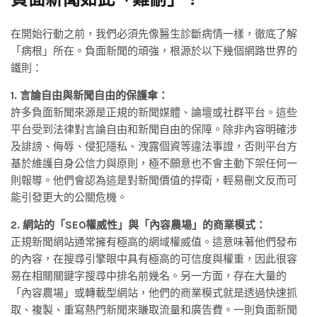
在開始行動之前，我們必須先像醫生診斷病情一樣，徹底了解
「病根」所在。負面新聞的頑強，根源於以下幾個網路世界的
鐵則：
1. 言論自由與新聞自由的保護傘：
許多負面新聞來源是正規的新聞媒體、論壇或社群平台。這些
平台受到法律對言論自由和新聞自由的保障。除非內容明確涉
及誹謗、侮辱、侵犯隱私、洩露個資等違法事證，否則平台方
基於維護自身公信力與原則，極不願意也不會主動下架任何一
則報導。他們會認為這是對新聞價值的捍衛，輕易刪文反而可
能引發更大的公關危機。
2. 網站的「SEO權威性」與「內容農場」的商業模式：
正規新聞網站通常擁有極高的網域權威值。這意味著他們發布
的內容，在搜尋引擎眼中具有極高的可信度與權重，因此很容
易在相關關鍵字搜尋中排名前幾名。另一方面，存在大量的
「內容農場」或轉載型網站，他們的商業模式就是透過快速抓
取、複製、重寫熱門新聞來賺取流量和廣告費。一則負面新聞