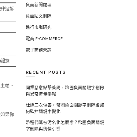
負面新聞處理
法律追訴
負面貼文刪除
進行市場研究
電商 E-COMMERCE
電子商務營銷
助證據
RECENT POSTS
回主軸。
同業惡意點擊養詞，幣圈負面關鍵字刪除
與異常流量舉報
杜絕二次傷害，幣圈負面關鍵字刪除後如
何監控關鍵字變化
為如果你
幣種代碼被污名化怎麼辦？幣圈負面關鍵
字刪除與輿情引導