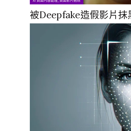
,
AI 負面內容處理
負面影片刪除
被Deepfake造假影