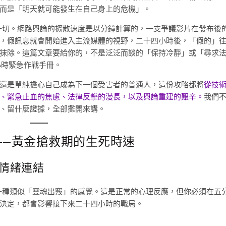
而是「明天就可能發生在自己身上的危機」。
就是一切。網路輿論的擴散速度是以分鐘計算的，一支爭議影片在發布後
，假訊息就會開始進入主流媒體的視野，二十四小時後，「假的」
抹除。這篇文章要給你的，不是泛泛而談的「保持冷靜」或「尋求
小時緊急作戰手冊。
還是單純擔心自己成為下一個受害者的普通人，這份攻略都將
從技
、緊急止血的焦慮、法律反擊的漫長，以及輿論重建的艱辛。
我們
、留什麼證據，全部攤開來講。
——黃金搶救期的生死時速
斷情緒連結
經歷一種類似「靈魂出竅」的感覺。這是正常的心理反應，但你必須在五
決定，都會影響接下來二十四小時的戰局。