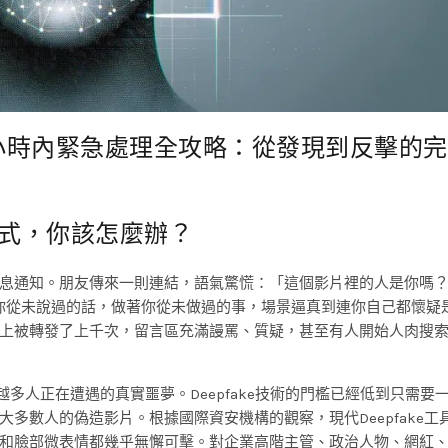
24小時內緊急處理全攻略：從發現到反擊的
式，你該怎麼辦？
息通知。朋友傳來一則連結，語氣驚慌：「這個影片裡的人是你嗎
你從未說過的話，做著你從未做過的事，場景逼真到連你自己都懷疑
上被轉發了上千次，留言區充滿謾罵、質疑，甚至有人開始人肉搜
來越多人正在遭遇的真實噩夢。Deepfake技術的門檻已經低到只需要
多數人的偽造影片。根據國際資安機構的觀察，現代Deepfake工
和臉部微表情都幾乎無懈可擊。對企業高階主管、政治人物、網紅、K