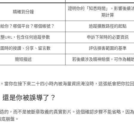
證明你的「知悉時間」，影響後續
精確到分鐘
期計算
傳給你？哪個平台？哪個帳號？
追蹤擴散路徑的起點
完整URL，包含任何追蹤參數
申訴下架時的必要資訊
截圖時的按讚、分享、留言數
評估損害範圍的基準
簡短描述
若後續涉及精神賠償，可作為輔
。當你在接下來二十四小時內被海量資訊淹沒時，這張紙會把你拉
ke，還是你被誤導了？
造的，而不是被斷章取義的真實影片。這個確認步驟不能省略，因
徹底崩盤。