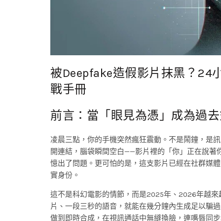
被Deepfake造假影片抹黑？
戰手冊
前言：當「眼見為憑」成為過去
凌晨三點，你的手機突然瘋狂震動。不是鬧鐘，是訊
開連結，腦袋瞬間空白——影片裡的「你」正在說著
憶出了問題。更可怕的是，這支影片已經在社群媒體
實身份。
這不是科幻電影的情節，而是2025年、2026年越
片、一段三秒的語音，就能在幾分鐘內生成足以騙過大
做到即時合成，在視訊通話中無縫換臉，連嘴唇同步