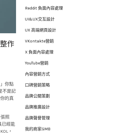
Reddit 負面內容處理
UI&UX交互設計
UX 高端網頁設計
VKontakte營銷
完整作
X 負面內容處理
YouTube營銷
內容營銷方式
？」你點
口碑營銷策略
是不是記
品牌公關策劃
索你的真
品牌推廣設計
一張照
品牌聲譽管理
具已經能
我的商家GMB
OL，