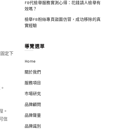
FB代檢舉服務實測心得：花錢請人檢舉有
效嗎？
檢舉FB粉絲專頁盜圖仿冒，成功移除的真
實經驗
導覽選單
據固定下
Home
關於我們
服務項目
式。
市場研究
品牌顧問
程。
品牌聲量
可信
品牌識別