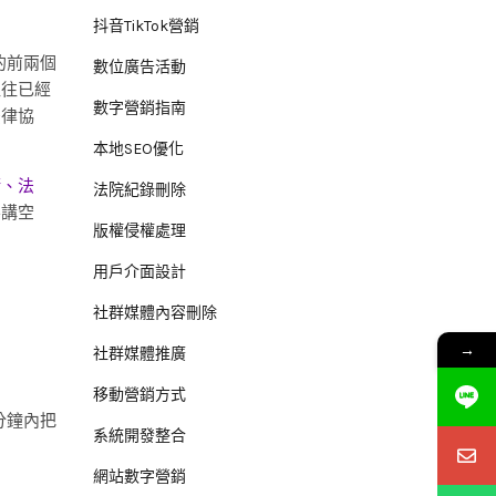
抖音TikTok營銷
的前兩個
數位廣告活動
往往已經
數字營銷指南
法律協
本地SEO優化
術、法
法院紀錄刪除
不講空
版權侵權處理
用戶介面設計
社群媒體內容刪除
→
社群媒體推廣
移動營銷方式
分鐘內把
系統開發整合
網站數字營銷