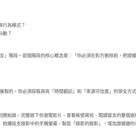
與行為模式？
抖動？
全」階段。這個階段的核心概念是：「你必須在對方刪除前，把證
後製的，你必須採取具有「時間戳記」和「來源可信度」的保全方
刻開始錄，完整錄下你瀏覽影片、查看帳號資訊、閱讀留言的整個過
）拍攝這支錄影中的手機螢幕，製造「錄影的錄影」，增加證據鏈的