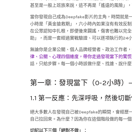
甚至是一般上班族來說，這不再是「遙遠的風險」，
當你發現自己成為Deepfake影片的主角，時間
小時是「黃金搶救期」，六小時內如果沒有有效反制
在公眾認知中扎根，即便後來闢謠，傷害也難以完全
助」，而是一套經過實戰驗證、可以逐項執行的24
無論你是企業公關、個人品牌經營者、政治工作者，
律、公關、心理四個維度，帶你走過發現當下的驚慌
話，只給步驟。每一個小時該做什麼、找誰、說什麼
第一章：發現當下（0-2小時）
1.1 第一反應：先深呼吸，然後切
絕大多數人在發現自己被Deepfake的瞬間，會
自己拉回來。為什麼？因為你在這個階段做的每一個
切記以下三個「絕對不做」：