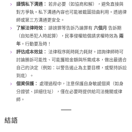
謹慎私下溝通：
若非必要（如協商和解），避免直接與
對方爭執。私下溝通內容也可能被截圖扭曲利用。透過律
師或第三方溝通更安全。
了解法律時效：
誹謗罪等告訴乃論罪有
六個月
告訴期
（自知悉犯人時起算），民事侵權賠償請求權時效為
兩
年
。行動要及時！
評估成本效益：
法律程序耗時耗力耗財。諮詢律師時可
討論勝訴可能性、可能獲賠金額與所需成本，做出最適合
自己的決定（例如：以警告遏止為主要目標，或堅持訴訟
到底）。
個資保護：
處理過程中，注意保護自身敏感個資（如身
分證號、詳細住址），僅在必要時提供給司法機關或律
師。
結語