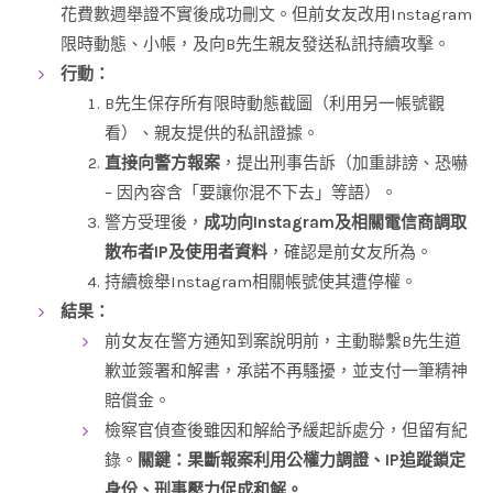
花費數週舉證不實後成功刪文。但前女友改用Instagram
限時動態、小帳，及向B先生親友發送私訊持續攻擊。
行動：
B先生保存所有限時動態截圖（利用另一帳號觀
看）、親友提供的私訊證據。
直接向警方報案
，提出刑事告訴（加重誹謗、恐嚇
– 因內容含「要讓你混不下去」等語）。
警方受理後，
成功向Instagram及相關電信商調取
散布者IP及使用者資料
，確認是前女友所為。
持續檢舉Instagram相關帳號使其遭停權。
結果：
前女友在警方通知到案說明前，主動聯繫B先生道
歉並簽署和解書，承諾不再騷擾，並支付一筆精神
賠償金。
檢察官偵查後雖因和解給予緩起訴處分，但留有紀
錄。
關鍵：果斷報案利用公權力調證、IP追蹤鎖定
身份、刑事壓力促成和解。