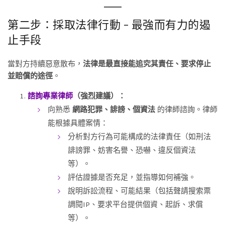
第二步：採取法律行動 – 最強而有力的遏
止手段
當對方持續惡意散布，
法律是最直接能追究其責任、要求停止
並賠償的途徑
。
諮詢專業律師
（強烈建議）：
向熟悉
網路犯罪、誹謗、個資法
的律師諮詢。律師
能根據具體案情：
分析對方行為可能構成的法律責任（如刑法
誹謗罪、妨害名譽、恐嚇、違反個資法
等）。
評估證據是否充足，並指導如何補強。
說明訴訟流程、可能結果（包括聲請搜索票
調閱IP、要求平台提供個資、起訴、求償
等）。