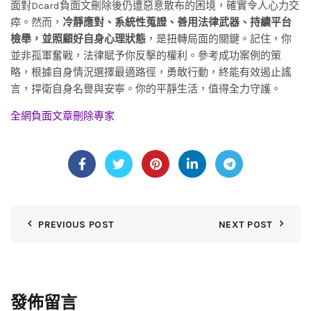
面對Dcard負面文刪除後仍遭惡意散布的困境，確實令人心力交
瘁。然而，
冷靜應對、系統性蒐證、善用法律武器、持續平台
檢舉，並照顧好自身心理狀態
，是扭轉局面的關鍵。記住，你
並非孤軍奮戰，法律賦予你反擊的權利。參考成功案例的策
略，根據自身情況選擇最適路徑，勇敢行動，終能有效遏止謠
言，捍衛自身名譽與安寧。你的平靜生活，值得全力守護。
全網負面文章刪除專家
PREVIOUS POST
NEXT POST
發佈留言