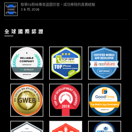
檢舉FB粉絲專頁盜圖仿冒，成功移除的真實經驗
3 8 月, 2026
全 球 國 際 認 證