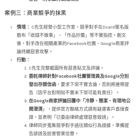
案例三：商業競爭的抹黑
情境：
C先生經營小型工作室，競爭對手在Dcard匿名版
散布「收錢不做事」、「作品抄襲」等不實指控。刪文
後，對手改在相關產業的Facebook社團、Google商家評
論持續惡意攻擊。
行動：
C先生完整截圖所有惡意貼文及評論。
委託律師針對Facebook社團管理員及Google分別
發出存證信函
，要求下架不實言論，否則將連帶提
告（因平台對明知不實未下架可能有責任）。
在Google商家評論回覆中「冷靜、簡潔、有理地公
開澄清
」，提供官方聯絡方式請有疑慮客戶直接查
證，並表明「已委由律師處理惡意毀謗」。
律師同步蒐集競爭對手過往類似行為證據，準備提
告誹謗及妨害營業信譽。