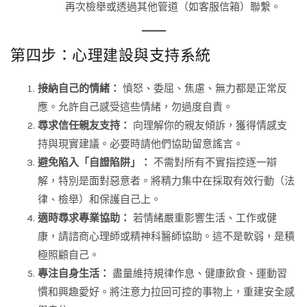
再次檢舉或透過其他管道（如客服信箱）聯繫。
第四步：心理建設與支持系統
接納自己的情緒：
憤怒、委屈、焦慮、無力都是正常反
應。允許自己感受這些情緒，勿過度自責。
尋求信任親友支持：
向理解你的親友傾訴，獲得情感支
持與現實建議。必要時請他們協助留意謠言。
避免陷入「自證陷阱」：
不需對所有不實指控逐一辯
解，特別是面對惡意者。將精力集中在採取有效行動（法
律、檢舉）和保護自己上。
適時尋求專業協助：
若情緒嚴重影響生活、工作或健
康，請諮商心理師或精神科醫師協助。這不是軟弱，是積
極照顧自己。
專注自身生活：
盡量維持規律作息、健康飲食、運動習
慣和興趣愛好。將注意力拉回可控的事物上，重建安全感