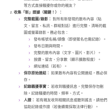
等方式直接騷擾你或你的親友？
收集「新」證據（關鍵！）：
完整截圖/錄影：
對所有新發現的散布內容（貼
文、留言、私訊、群組對話）進行完整、清晰的截
圖或螢幕錄影。務必包含：
發布帳號名稱/頭像（即使匿名也需記錄）。
發布日期與時間。
完整的散布內容（文字、圖片、影片）。
按讚、留言、分享數（顯示擴散程度）。
網址連結（若有）。
保存原始連結：
如果散布內容有公開連結，務必保
存。
記錄騷擾事實：
若收到騷擾訊息，完整保存勿刪
除。記錄騷擾的時間、頻率、方式。
人證：
若有親友收到相關訊息或聽到謠言，請他們
協助記錄或作證（若後續需採取法律行動）。