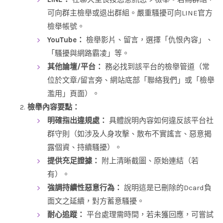
可向群主檢舉或退出群組。嚴重騷擾可向LINE官方
檢舉帳號。
YouTube：
檢舉影片、留言，選擇「仇恨內容」、
「騷擾與網路霸凌」等。
其他論壇/平台：
務必找到該平台的檢舉管道（常
位於文章/留言旁、網站底部「聯絡我們」或「檢舉
濫用」頁面）。
檢舉內容要點：
明確指出違規處：
具體說明內容如何違反該平台社
群守則（如涉及人身攻擊、散布不實謠言、惡意揭
露個資、持續騷擾）。
提供充足證據：
附上清晰截圖、原始連結（若
有）。
強調持續性惡意行為：
說明這是已刪除的Dcard負
面文之延續，對方蓄意騷擾。
耐心追蹤：
平台處理需時間，若未獲回應，可嘗試