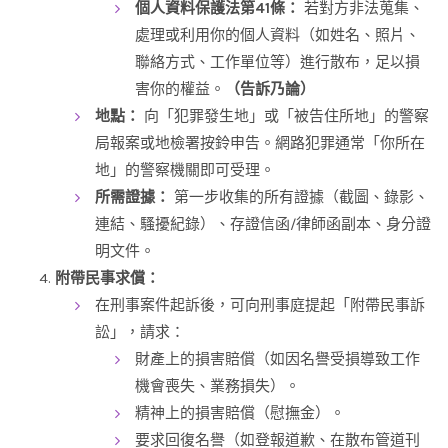
個人資料保護法第41條：
若對方非法蒐集、
處理或利用你的個人資料（如姓名、照片、
聯絡方式、工作單位等）進行散布，足以損
害你的權益。
（告訴乃論）
地點：
向「犯罪發生地」或「被告住所地」的警察
局報案或地檢署按鈴申告。網路犯罪通常「你所在
地」的警察機關即可受理。
所需證據：
第一步收集的所有證據（截圖、錄影、
連結、騷擾紀錄）、存證信函/律師函副本、身分證
明文件。
附帶民事求償：
在刑事案件起訴後，可向刑事庭提起「附帶民事訴
訟」，請求：
財產上的損害賠償（如因名譽受損導致工作
機會喪失、業務損失）。
精神上的損害賠償（慰撫金）。
要求回復名譽（如登報道歉、在散布管道刊