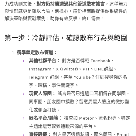
力成功刪文後，
對方仍持續透過其他管道散布謠言
，這種無力
與憤怒感更是難以言喻。別擔心，這份指南將提供你系統性的
解決策略與實戰案例，助你有效反擊，終止傷害。
第一步：冷靜評估，確認散布行為與範圍
精準鎖定散布管道：
其他社群平台：
對方是否轉戰 Facebook、
Instagram、X (Twitter)、PTT、LINE群組、
Telegram 群組，甚至 YouTube？仔細搜尋你的名
字、暱稱、事件關鍵字。
現實人際圈：
謠言是否已透過口耳相傳在同學圈、
同事圈、朋友圈中擴散？留意周遭人態度的微妙變
化或側面打聽。
匿名平台/論壇：
檢查如 Meteor、匿名粉專、特定
主題論壇等較難追蹤來源的平台。
直接騷擾：
對方是否透過私訊、匿名簡訊、Email