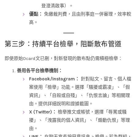
登澄清啟事）。
優點：
免繳裁判費，且由刑事庭一併審理，效率較
高。
第三步：持續平台檢舉，阻斷散布管道
即使原始Dcard文已刪，對新發現的散布點仍需積極檢舉：
善用各平台檢舉機制：
Facebook/Instagram：
針對貼文、留言、個人檔
案使用「檢舉」功能。選擇「騷擾或霸凌」、「假
資訊」、「自殺或自殘」、「仇恨言論」等相關理
由。提供詳細說明和證據截圖。
X (Twitter)：
檢舉推文或帳號，選擇「辱罵或騷
擾」、「洩露我的個人資訊」、「煽動仇恨」等理
由。
LINE：
在聊天室長按惡意訊息 > 檢舉。若為群組，