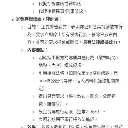
代擬存證信函或律師函。
代理後續民事/刑事訴訟。
寄發存證信函 / 律師函：
目的：
正式警告對方，表明你已知悉其持續散布行
為，要求立即停止所有侵害行為、移除已散布內
容，並可能要求道歉或賠償。
具有法律證據效力。
內容要點：
明確指出對方的哪些具體行為（散布時間、
地點、內容）構成侵權。
引用相關法條（如刑法第310條誹謗罪、第
309條公然侮辱罪、個人資料保護法相關規
定）。
提出具體要求（停止散布、刪文、公開道
歉、賠償等）。
設定合理履行期限（通常7-15天）。
表明若逾期不履行將依法追訴。
效果：
多數人收到正式法律文件會產生壓力，可能