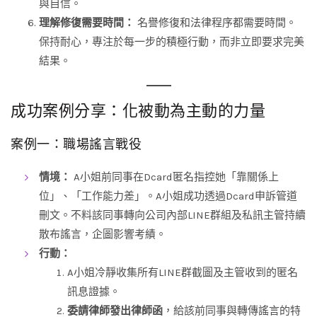
與自信。
理解修復需要時間：
名譽修復和法律程序都需要時間。
保持耐心，專注於每一步的積極行動，而非立即要求完美
結果。
成功案例分享：化被動為主動的力量
案例一：職場謠言戰役
情境：
A小姐前同事在Dcard匿名指控她「靠關係上
位」、「工作能力差」。A小姐成功透過Dcard申訴管道
刪文。不料該同事轉向公司內部LINE群組及私訊主管持續
散布謠言，企圖影響考績。
行動：
A小姐冷靜收集所有LINE群截圖及主管收到的匿名
訊息證據。
委請律師發出律師函
，給該前同事與轉傳謠言的特