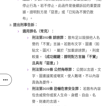
停止行為。若不停止，此函件是後續訴訟的重要證
據，證明對方是「惡意」或「已知為不實仍散
布」。
提出刑事告訴：
適用罪名（常見）：
刑法第310條 誹謗罪：
散布足以毀損他人名
譽的「不實」言論。若散布文字、圖畫（如
貼文、圖片），屬於「加重誹謗罪」，刑度
較重。
（成功關鍵：證明對方言論「不實」
且具有「惡意」）
刑法第309條 公然侮辱罪：
公開以言語、文
字、圖畫謾罵或嘲笑，使人難堪，不以內容
真偽為要件。
刑法第305條 恐嚇危害安全罪：
若散布內容
包含威脅你或家人生命、身體、自由、名
譽、財產的言語。