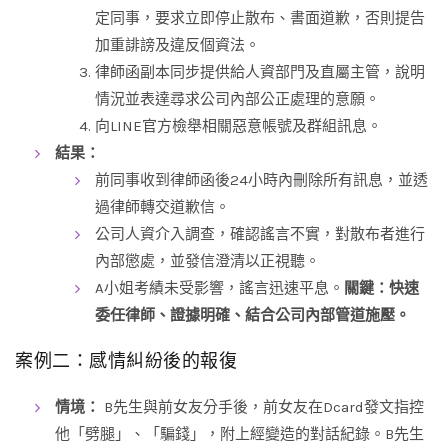
定同事，要求立即停止散布、書面道歉，否則提告
加重誹謗及違反個資法。
律師函副本同步提供給人資部門及直屬主管，說明
情況並表達尋求公司內部公正處理的意願。
向LINE官方檢舉相關惡意帳號及群組訊息。
結果：
前同事收到律師函後24小時內刪除所有訊息，並透
過律師轉交道歉信。
公司人資介入調查，確認謠言不實，對散布者進行
內部懲處，並發信澄清以正視聽。
A小姐考績未受影響，謠言迅速平息。
關鍵：快速
委任律師、證據明確、結合公司內部管道施壓。
案例二：感情糾紛後的報復
情境：
B先生與前女友分手後，前女友在Dcard發文指控
他「劈腿」、「騙錢」，附上經變造的對話紀錄。B先生