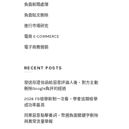
負面新聞處理
負面貼文刪除
進行市場研究
電商 E-COMMERCE
電子商務營銷
RECENT POSTS
發送存證信函給惡意評論人後，對方主動
刪除Google負評的經過
2026 FB檢舉新制一次看，學會這類檢舉
成功率最高
同業惡意點擊養詞，幣圈負面關鍵字刪除
與異常流量舉報