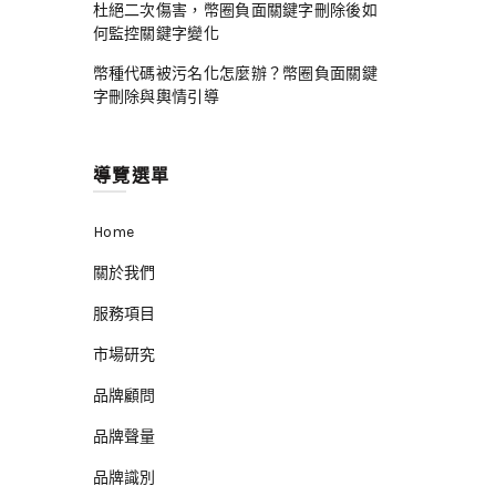
杜絕二次傷害，幣圈負面關鍵字刪除後如
何監控關鍵字變化
幣種代碼被污名化怎麼辦？幣圈負面關鍵
字刪除與輿情引導
導覽選單
Home
關於我們
服務項目
市場研究
品牌顧問
品牌聲量
品牌識別