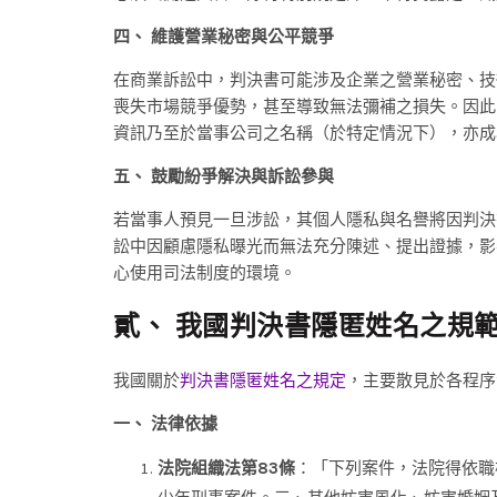
四、 維護營業秘密與公平競爭
在商業訴訟中，判決書可能涉及企業之營業秘密、技
喪失市場競爭優勢，甚至導致無法彌補之損失。因此
資訊乃至於當事公司之名稱（於特定情況下），亦成
五、 鼓勵紛爭解決與訴訟參與
若當事人預見一旦涉訟，其個人隱私與名譽將因判決
訟中因顧慮隱私曝光而無法充分陳述、提出證據，影
心使用司法制度的環境。
貳、 我國判決書隱匿姓名之規
我國關於
判決書隱匿姓名之規定
，主要散見於各程序
一、 法律依據
法院組織法第83條
：「下列案件，法院得依職