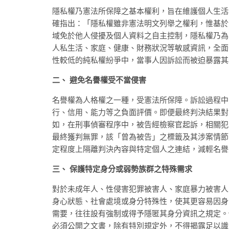
隱私權乃憲法所保障之基本權利，旨在維護個人生活
確指出：「隱私權雖非憲法明文列舉之權利，惟基於
域免於他人侵擾及個人資料之自主控制，隱私權乃為
人私生活、家庭、健康、財務狀況等敏感資訊，全面
性較低的純私權紛爭中，當事人因訴訟而被迫暴露其
二、 避免名譽權受不當侵害
名譽權為人格權之一種，受憲法所保障。訴訟過程中
行、信用、能力等之負面評價。即便最終判決結果對
如，在刑事偵審程序中，被告經檢察官起訴，相關犯
最終獲判無罪，該「曾為被告」之標籤及其涉案情節
定程度上隔離判決內容與特定個人之連結，減輕名譽
三、 保護特定身分或弱勢族群之特殊需求
對於未成年人、性侵害犯罪被害人、家庭暴力被害人
身心狀態、社會處境或身分特殊性，使其更容易因身
需要，往往設有強制或得予隱匿其身分資訊之規定。
必須公開之文書，除有特別規定外，不得揭露足以識