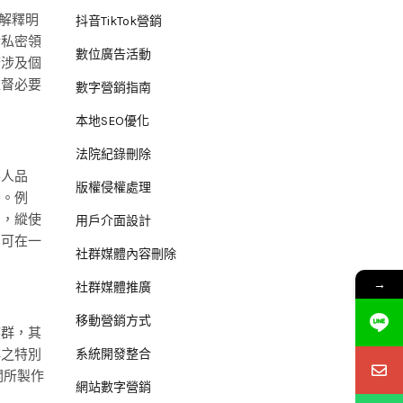
解釋明
抖音TikTok營銷
活私密領
數位廣告活動
若涉及個
監督必要
數字營銷指南
本地SEO優化
法院紀錄刪除
事人品
版權侵權處理
害。例
開，縱使
用戶介面設計
名可在一
社群媒體內容刪除
→
社群媒體推廣
移動營銷方式
族群，其
群之特別
系統開發整合
關所製作
網站數字營銷