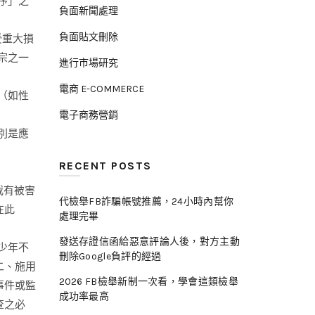
序」之
負面新聞處理
負面貼文刪除
受重大損
宗之一
進行市場研究
電商 E-COMMERCE
（如性
電子商務營銷
別是應
RECENT POSTS
載有被害
代檢舉FB詐騙帳號推薦，24小時內幫你
在此
處理完畢
發送存證信函給惡意評論人後，對方主動
少年不
刪除Google負評的經過
二、施用
2026 FB檢舉新制一次看，學會這類檢舉
事件或監
成功率最高
查之必