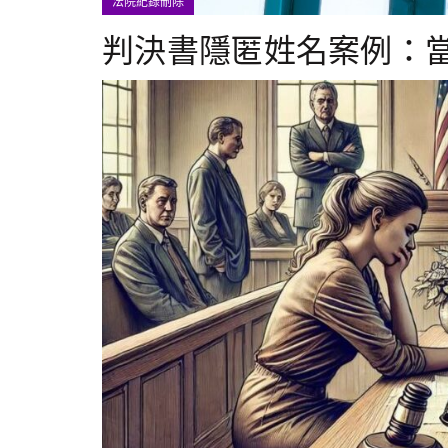
法院紀錄刪除
判決書隱匿姓名案例：