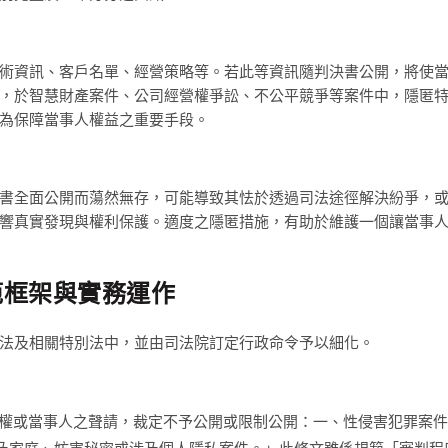
術資訊、客戶名單、經營策略等。若此等資訊隨判決書公開，將使
，於智慧財產案件、公司經營權爭訟、不公平競爭等案件中，隱匿
為保障當事人權益之重要手段。
書全面公開而蕩然無存，可能導致其怯於透過司法途徑解決紛爭，
響真實發現與權利保護。適度之隱匿措施，有助於維護一個讓當事
範框架與實務運作
法及相關特別法中，並由司法院訂定行政命令予以細化。
權或當事人之聲請，裁定不予公開或限制公開：一、性侵害犯罪案件