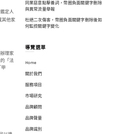
同業惡意點擊養詞，幣圈負面關鍵字刪除
與異常流量舉報
、鑑定人
或其他家
杜絕二次傷害，幣圈負面關鍵字刪除後如
何監控關鍵字變化
導覽選單
院辦理家
置的「法
Home
「甲
關於我們
服務項目
市場研究
品牌顧問
品牌聲量
品牌識別