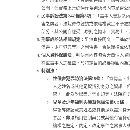
少年刑事案件。三、其他妨害風化、妨害婚姻
公開，但實務上常延伸作為判決書內容是否公
民事訴訟法第242條第3項
：「當事人書狀之
害之虞者，法院得依聲請或依職權裁定不予准
部分，其公開自應受此原則之拘束。實務上，
刑事訴訟法相關規定
：雖無直接明文，但基於
侵害、少年犯罪等）之判決書，會依職權或依
個人資料保護法
：判決書內容包含大量個人資
尊重當事人之權益，於特定目的必要範圍內為
特別法
：
性侵害犯罪防治法第15條
：「宣傳品、
人之姓名或其他足資辨別身分之資訊。
限。」此為對媒體之禁止規定，法院自
兒童及少年福利與權益保障法第69條
：
得報導或記載其姓名或其他足以識別身
毒品、非法施用管制藥品或其他有害身
護權之選定、酌定、改定事件之當事人