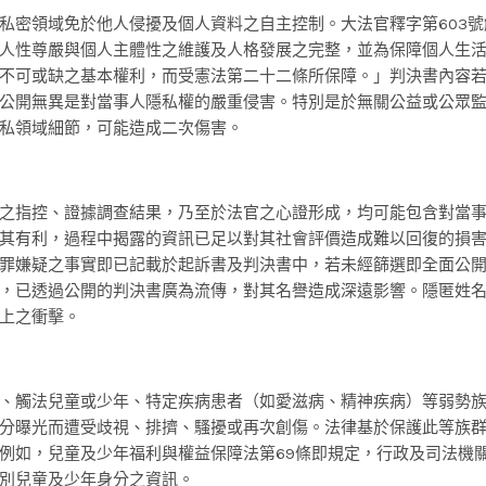
私密領域免於他人侵擾及個人資料之自主控制。大法官釋字第603號
人性尊嚴與個人主體性之維護及人格發展之完整，並為保障個人生
不可或缺之基本權利，而受憲法第二十二條所保障。」判決書內容
公開無異是對當事人隱私權的嚴重侵害。特別是於無關公益或公眾
私領域細節，可能造成二次傷害。
之指控、證據調查結果，乃至於法官之心證形成，均可能包含對當
其有利，過程中揭露的資訊已足以對其社會評價造成難以回復的損
罪嫌疑之事實即已記載於起訴書及判決書中，若未經篩選即全面公
，已透過公開的判決書廣為流傳，對其名譽造成深遠影響。隱匿姓
上之衝擊。
、觸法兒童或少年、特定疾病患者（如愛滋病、精神疾病）等弱勢
分曝光而遭受歧視、排擠、騷擾或再次創傷。法律基於保護此等族
例如，兒童及少年福利與權益保障法第69條即規定，行政及司法機
別兒童及少年身分之資訊。