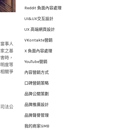
Reddit 負面內容處理
UI&UX交互設計
UX 高端網頁設計
VKontakte營銷
是當事人
國家之基
X 負面內容處理
侵害時，
YouTube營銷
透明度等
及相關爭
內容營銷方式
口碑營銷策略
品牌公關策劃
品牌推廣設計
保司法公
品牌聲譽管理
我的商家GMB