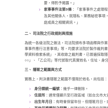
要，得酌予揭露。」
家事事件法第9條
：「家事事件之處理程
及其他關係人，就隱私、業務秘密事項
庭成員之相關資訊。」
二、 司法院之行政規則與措施
為統一各級法院之做法，司法院頒布多項函釋與作業
事事件應行注意事項」等，均要求法院於製作裁判書
學資料檢索系統」，其收錄之裁判書，已普遍採取隱
○○」、「乙公司」等代號取代真實姓名，住址、身
三、 隱匿之範圍與方式
實務上，判決書隱匿之範圍不僅限於姓名，尚包括：
身分證統一編號
：幾乎一律刪除。
住居所
：通常僅顯示至行政區域（如台北市大
出生年月日
：有時會保留年份，但隱匿月日，