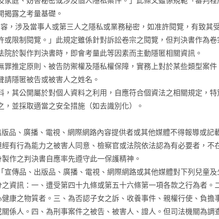
及家庭、妨害秘密或涉及個人隱私案件。」此條文雖係規範「審判程
開揭露之考量基礎。
內容，涉及當事人或第三人之隱私或業務秘密，如准許閱覽，有致其
許或限制閱覽。」此規定雖係針對訴訟卷宗之閱覽，但判決書作為卷
法院於製作判決書時，即會考量此等因素而主動隱匿相關資訊。
無罪推定原則、被告防禦權及隱私權保障，實務上對於某些類型案件
聲請隱匿被告或被害人之姓名。
料，其公開屬於對個人資料之利用，自應符合個資法之相關規定，特
之，並採取適當之安全措施（如去識別化）。
出版品、廣播、電視、網際網路內容提供者或其他媒體不得報導或記
但經有行為能力之被害人同意、檢察官或法院依法認為有必要者，不
身製作之判決書自應率先遵守此一保護精神。
「宣傳品、出版品、廣播、電視、網際網路或其他媒體對下列兒童及
分之資訊：一、遭受第四十九條或第五十六條第一項各款之行為者。
心健康之物質者。三、為否認子女之訴、收養事件、親權行使、負擔
或關係人。四、為刑事案件之被告、被害人、證人。但司法機關為調