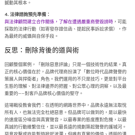
撼動其根本。
4. 法律諮詢預先準備：
與法律顧問建立合作關係，了解在遭遇嚴重商譽毀謗時
，可能
採取的法律行動（如寄發存證信函、提起民事訴訟求償），作
為最終的威懾與自保手段。
反思：刪除背後的道與術
回顧整個案例，「刪除惡意評論」只是一個技術性的結果。真
正的核心價值在於，品牌代理商扮演了「數位時代品牌聲譽的
策展人與捍衛者」角色。我們運用的不只是技巧，更是對平台
生態的理解、對法律邊界的把握、對公眾心理的洞察，以及最
重要的——對客戶品牌核心價值的堅守。
這場戰役教會我們：在透明的網路世界中，品牌永遠無法取悅
所有人，也無法完全杜絕惡意。但品牌可以做到的，是以最快
的速度區分噪音與真實聲音，以最專業的態度應對危機，以最
真誠的行動維繫信任，並以最長遠的規劃築起聲譽的護城河。
惡意攻擊或許能暫時掀起波瀾，但唯有真實的價值、透明的溝