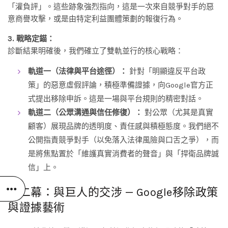
「灌負評」。這些跡象強烈指向，這是一次來自競爭對手的惡
意商譽攻擊，或是由特定利益團體策劃的報復行為。
3. 戰略定錨：
診斷結果明確後，我們確立了雙軌並行的核心戰略：
軌道一（法律與平台途徑）：
針對「明顯違反平台政
策」的惡意虛假評論，積極準備證據，向Google官方正
式提出移除申訴。這是一場與平台規則的精密對話。
軌道二（公眾溝通與信任修復）：
對公眾（尤其是真實
顧客）展現品牌的透明度、責任感與積極態度。我們絕不
公開指責競爭對手（以免落入法律風險與口舌之爭），而
是將焦點置於「維護真實消費者的聲音」與「捍衛品牌誠
信」上。
第二幕：與巨人的交涉 — Google移除政策
與證據藝術