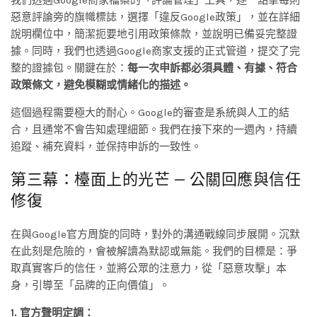
惡意評論旁的旗幟標誌，選擇「違反Google政策」，並在詳細
說明欄位中，簡潔扼要地引用政策條款，並說明已備妥完整證
據。同時，我們也透過Google商家支援的正式管道，提交了完
整的證據包。關鍵在於：
每一次申訴都必須具體、有據、符合
政策條文，避免模糊或情緒化的描述。
這個過程需要極大的耐心。Google的審查是系統與人工的結
合，且通常不會告知處理細節。我們在接下來的一週內，持續
追蹤、補充資料，並保持申訴的一致性。
第三幕：檯面上的光芒 — 公關回應與信任
修復
在與Google官方周旋的同時，對外的溝通戰線同步展開。沉默
在此刻是危險的，會被解讀為默認或無能。我們的目標是：爭
取真實客戶的信任，並將公眾的注意力，從「惡意攻擊」本
身，引導至「品牌的正向價值」。
1. 官方聲明定調：