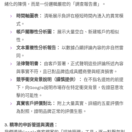
緒化的陳情，而是一份邏輯嚴密的「調查報告書」。
時間軸圖表：
清晰展示負評在極短時間內湧入的異常模
式。
帳戶關聯性分析圖：
展示大量空白、新建帳戶的相似
性。
文本重複性分析報告：
以數據凸顯評論內容的非自然雷
同。
法律聲明書：
由客戶簽署，正式聲明這些評論所述內容
與事實不符，且已對品牌造成具體商譽與經濟損害。
競爭衝突背景說明（謹慎提供）：
在不指名道姓的前提
下，向Google說明市場存在特定衝突背景，佐證惡意攻
擊的可能性。
真實客戶評價對比：
附上大量真實、詳細的五星評價作
為對照，證明品牌正常的評價生態。
3. 精準的申訴管道與溝通：
我們透過Google商家檔案的「評論管理」工具，逐一點擊每則