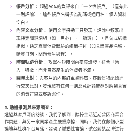
帳戶分析：
超過90%的負評來自「一次性帳戶」（僅有此
一則評論）。這些帳戶名稱多為亂碼或通用名，個人資料
空白。
內容文本分析：
使用文字探勘工具發現，評論中頻繁出
現特定關鍵詞組（如「黑心」、「騙錢」），且句式結構
相似，缺乏真實消費體驗的細節描述（如具體產品名稱、
購買日期、問題發生過程）。
時間軌跡分析：
攻擊在短時間內密集爆發，符合「湧
入」特徵，而非自然產生的消費者不滿。
關聯比對：
與客戶的內部訂單資料庫、客服信箱紀錄進
行交叉比對，發現沒有任何一則惡意評論能夠對應到真實
的消費訂單或客訴案件。
2. 動機推測與來源調查：
透過與客戶深度訪談，我們了解到，醇粹生活近期曾因商業合
作問題，與另一家同業產生嚴重摩擦。同時，我們在數個小型
論壇與社群平台角落，發現了煽動性言論，號召對該品牌進行