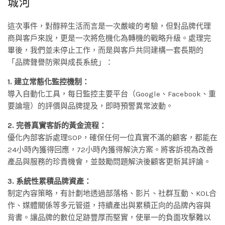
城河
這次事件，對醇粹生活而言是一次嚴峻的考驗，但對品牌代理
商與客戶來說，更是一次將危機化為轉機的戰略升級。處理完
畢後，我們並未停止工作，而是與客戶共同建構一套長期的
「品牌聲譽防禦與成長系統」：
1. 建立常態化監控機制：
導入自動化工具，每日監控主要平台（Google、Facebook、重
要論壇）的評價與品牌提及，即時預警異常波動。
2. 完善真實客訴的黃金流程：
優化內部客訴處理SOP，確保任何一位真實不滿的顧客，都能在
24小時內獲得回應，72小時內獲得解決方案。將客訴視為改善
產品與服務的珍貴機會，並鼓勵問題解決後顧客更新其評論。
3. 系統性累積品牌資產：
制定內容策略，有計劃地透過部落格、影片、社群互動、KOL合
作、媒體關係等多元管道，持續產出與累積正向的品牌內容與
背書。讓品牌的數位足跡豐厚而堅實，使單一的負面攻擊難以