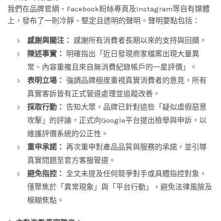
我們在品牌官網、Facebook粉絲專頁及Instagram等自有媒體
上，發布了一則冷靜、堅定且透明的聲明。聲明要點包括：
感謝與關注：
感謝所有消費者長期以來的支持與回饋。
陳述事實：
明確指出「近日發現商家檔案出現大量異
常、內容重複且來自無消費紀錄帳戶的一星評價」。
表明立場：
強調品牌極度重視真實消費者的意見，所有
真實客訴皆有正式管道處理並追蹤改善。
採取行動：
告知大眾，品牌已針對這些「疑似虛假惡意
攻擊」的評論，正式向Google平台提出檢舉與申訴，以
維護評價系統的公正性。
重申承諾：
再次重申對產品品質與服務的承諾，並引導
真實問題至官方客服管道。
避免指控：
全文未提及任何競爭對手或具體指控對象，
僅聚焦於「異常現象」與「平台行動」，避免法律風險及
模糊焦點。