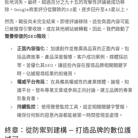
批地消失。最終，超過百分之九十五的攻擊性評論被成功移
除。Google商家評分從驟跌的3.2星，逐步回升至4.5星以上。
然而，戰役尚未完全結束。即使評論移除，這些負面內容可能
已被搜尋引擎收錄，或在其他網站被轉載。因此，我們啟動了
聲譽修復的SEO階段
：
正面內容強化：
加速創作並推廣高品質的正面內容，包
括品牌故事、產品深度報導、客戶成功案例、媒體採訪
等，並優化其SEO，讓這些內容在搜尋品牌相關關鍵字
時，佔據搜尋結果的前幾頁。
權威平台佈局：
在具備高權威性的產業媒體、論壇、知
識平台，發布專業文章或參與正向討論，建立品牌的專業
形象背書。
持續監控：
使用聲譽監控工具，設定相關關鍵字警報，
確保任何新的惡意內容都能被第一時間發現並處理。
終章：從防禦到建構 — 打造品牌的數位護