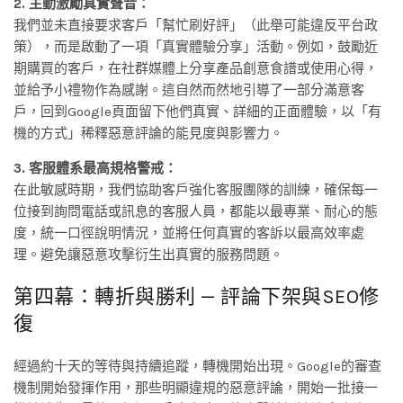
2. 主動激勵真實聲音：
我們並未直接要求客戶「幫忙刷好評」（此舉可能違反平台政
策），而是啟動了一項「真實體驗分享」活動。例如，鼓勵近
期購買的客戶，在社群媒體上分享產品創意食譜或使用心得，
並給予小禮物作為感謝。這自然而然地引導了一部分滿意客
戶，回到Google頁面留下他們真實、詳細的正面體驗，以「有
機的方式」稀釋惡意評論的能見度與影響力。
3. 客服體系最高規格警戒：
在此敏感時期，我們協助客戶強化客服團隊的訓練，確保每一
位接到詢問電話或訊息的客服人員，都能以最專業、耐心的態
度，統一口徑說明情況，並將任何真實的客訴以最高效率處
理。避免讓惡意攻擊衍生出真實的服務問題。
第四幕：轉折與勝利 — 評論下架與SEO修
復
經過約十天的等待與持續追蹤，轉機開始出現。Google的審查
機制開始發揮作用，那些明顯違規的惡意評論，開始一批接一