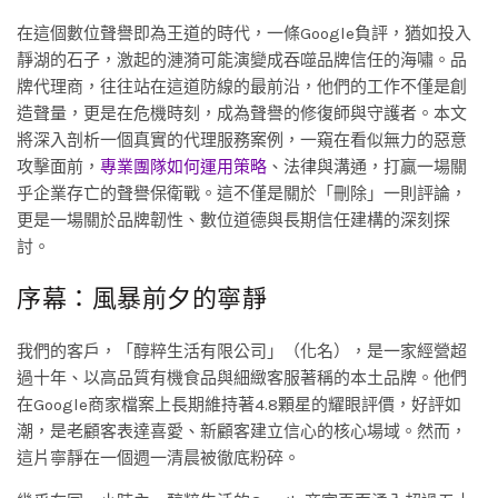
在這個數位聲譽即為王道的時代，一條Google負評，猶如投入
靜湖的石子，激起的漣漪可能演變成吞噬品牌信任的海嘯。品
牌代理商，往往站在這道防線的最前沿，他們的工作不僅是創
造聲量，更是在危機時刻，成為聲譽的修復師與守護者。本文
將深入剖析一個真實的代理服務案例，一窺在看似無力的惡意
攻擊面前，
專業團隊如何運用策略
、法律與溝通，打贏一場關
乎企業存亡的聲譽保衛戰。這不僅是關於「刪除」一則評論，
更是一場關於品牌韌性、數位道德與長期信任建構的深刻探
討。
序幕：風暴前夕的寧靜
我們的客戶，「醇粹生活有限公司」（化名），是一家經營超
過十年、以高品質有機食品與細緻客服著稱的本土品牌。他們
在Google商家檔案上長期維持著4.8顆星的耀眼評價，好評如
潮，是老顧客表達喜愛、新顧客建立信心的核心場域。然而，
這片寧靜在一個週一清晨被徹底粉碎。