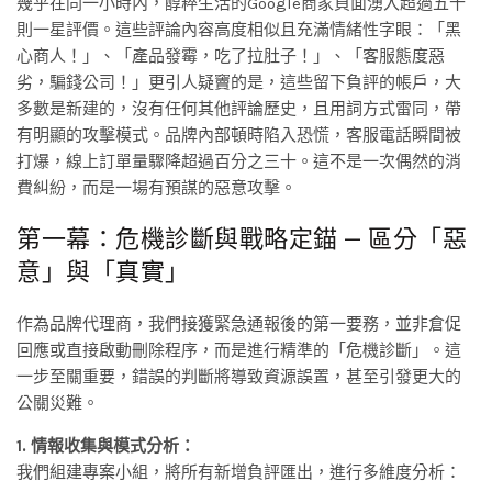
幾乎在同一小時內，醇粹生活的Google商家頁面湧入超過五十
則一星評價。這些評論內容高度相似且充滿情緒性字眼：「黑
心商人！」、「產品發霉，吃了拉肚子！」、「客服態度惡
劣，騙錢公司！」更引人疑竇的是，這些留下負評的帳戶，大
多數是新建的，沒有任何其他評論歷史，且用詞方式雷同，帶
有明顯的攻擊模式。品牌內部頓時陷入恐慌，客服電話瞬間被
打爆，線上訂單量驟降超過百分之三十。這不是一次偶然的消
費糾紛，而是一場有預謀的惡意攻擊。
第一幕：危機診斷與戰略定錨 — 區分「惡
意」與「真實」
作為品牌代理商，我們接獲緊急通報後的第一要務，並非倉促
回應或直接啟動刪除程序，而是進行精準的「危機診斷」。這
一步至關重要，錯誤的判斷將導致資源誤置，甚至引發更大的
公關災難。
1. 情報收集與模式分析：
我們組建專案小組，將所有新增負評匯出，進行多維度分析：