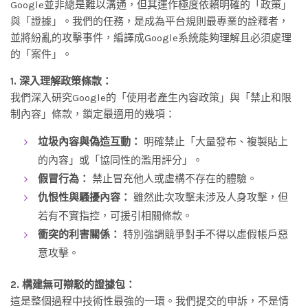
Google並非總是難以溝通，但其運作極度依賴明確的「政策」
與「證據」。我們的任務，是成為平台規則最專業的詮釋者，
並將紛亂的攻擊事件，編譯成Google系統能夠理解且必須處理
的「案件」。
1. 深入理解政策條款：
我們深入研究Google的「使用者產生內容政策」與「禁止和限
制內容」條款，鎖定最適用的幾項：
垃圾內容與偽造互動：
明確禁止「大量發布、複製貼上
的內容」或「協同性的濫用評分」。
假冒行為：
禁止冒充他人或虛構不存在的體驗。
仇恨性與騷擾內容：
雖然此次攻擊未涉及人身攻擊，但
若有不實指控，可援引相關條款。
衝突的利害關係：
特別強調競爭對手不得以虛假帳戶惡
意攻擊。
2. 構建無可辯駁的證據包：
這是整個過程中技術性最強的一環。我們提交的申訴，不是情