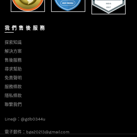
我 們 售 後 服 務
探索知識
解決方案
售後服務
尋求幫助
免責聲明
服務條款
隱私條款
聯繫我們
Line@：
@gdb0344u
電子郵件：
bge20213@gmail.com