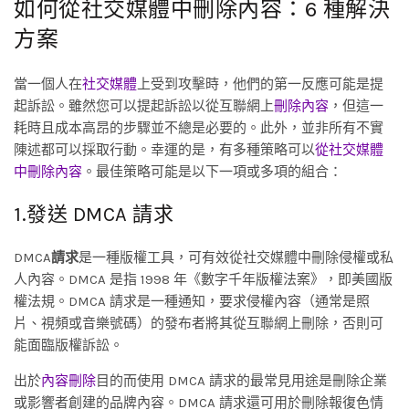
如何從社交媒體中刪除內容：6 種解決
方案
當一個人在
社交媒體
上受到攻擊時，他們的第一反應可能是提
起訴訟。雖然您可以提起訴訟以從互聯網上
刪除內容
，但這一
耗時且成本高昂的步驟並不總是必要的。此外，並非所有不實
陳述都可以採取行動。幸運的是，有多種策略可以
從社交媒體
中刪除內容
。最佳策略可能是以下一項或多項的組合：
1.發送 DMCA 請求
DMCA
請求
是一種版權工具，可有效從社交媒體中刪除侵權或私
人內容。DMCA 是指 1998 年《數字千年版權法案》，即美國版
權法規。DMCA 請求是一種通知，要求侵權內容（通常是照
片、視頻或音樂號碼）的發布者將其從互聯網上刪除，否則可
能面臨版權訴訟。
出於
內容刪除
目的而使用 DMCA 請求的最常見用途是刪除企業
或影響者創建的品牌內容。DMCA 請求還可用於刪除報復色情