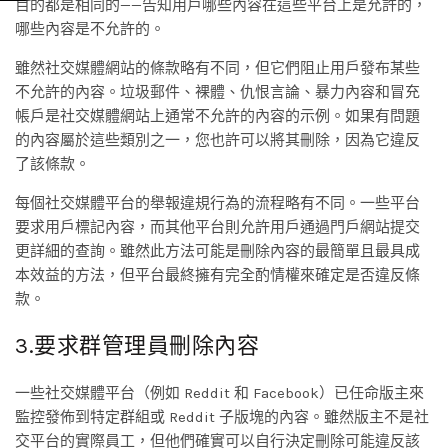
目的都是相同的——告知用戶哪些內容在這些平台上是允許的，
哪些內容是不允許的。
雖然社交媒體網站的條款略有不同，但它們阻止用戶發布某些
不允許的內容。垃圾郵件、裸體、仇恨言論、暴力內容和冒充
帳戶是社交媒體網站上通常不允許的內容的示例。如果有問題
的內容屬於這些類別之一，您也許可以將其刪除，因為它違反
了該條款。
每個社交媒體平台的舉報違規行為的流程略有不同。一些平台
要求用戶標記內容，而其他平台則允許用戶通過門戶網站提交
更詳細的查詢。雖然此方法可能是刪除內容的最簡單且最具成
本效益的方法，但平台最終擁有完全酌情權來確定是否違反條
款。
3.要求群管理員刪除內容
一些社交媒體平台（例如 Reddit 和 Facebook）已任命版主來
監控發佈到特定群組或 Reddit 子版塊的內容。雖然版主不是社
交平台的實際員工，但他們確實可以自行決定刪除可能違反該