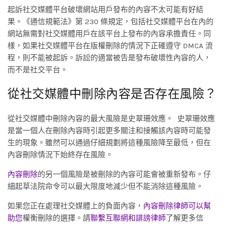
起訴社交媒體平台破壞網站用戶發布的內容不太可能有好結
果。《通信規範法》第 230 條規定，包括社交媒體平台在內的
網站無需對社交媒體用戶在該平台上發布的內容承擔責任。同
樣，如果社交媒體平台在版權刪除的情況下正確遵守 DMCA 流
程，則不能被起訴。訴訟的適當被告是發布破壞性內容的人，
而不是社交平台。
從社交媒體中刪除內容是否存在風險？
從社交媒體中刪除內容的最大風險是史翠珊效應。 史翠珊效應
是當一個人在刪除內容時引起更多關注和接觸該內容時可能發
生的現象。雖然可以通過仔細規劃將這種風險降至最低，但在
內容刪除情況下始終存在風險。
內容刪除
的另一個風險是被刪除的內容可能會被重新發布。仔
細起草法院命令可以最大限度地減少但不能消除這種風險。
如果您正在處理社交媒體上的負面內容，
內容刪除律師可以幫
助您
權衡刪除的選擇。請
聯繫互聯網和誹謗律師
了解更多信