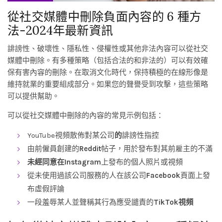
從社交媒體中刪除負面內容的 6 種方
法-2024年最新資訊
誹謗性、破壞性、隱私性、侵權性或其他非法內容可以從社交
媒體中刪除。有多種策略（包括合法的和非法的）可以有效確
保有害內容的刪除。在取消文化時代，保持積極的在線形像是
維持就業的重要組成部分。如果您的聲譽受到攻擊，這些策略
可以提供幫助。
可以從社交媒體中刪除的內容的常見示例包括：
YouTube視頻散佈對某公司
的
誹謗性指控
由前僱員創建的
Reddit
帖子，用於發布對其前雇主的不滿
未經同意在Instagram
上發布的個人照片或視頻
從未使用過該公司服務的人在該公司
Facebook
頁面上發
布虛假評論
一段羞辱某人並聲稱其行為應受譴責的
TikTok視頻