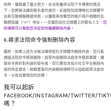
有時，儘管盡了最大努力，在沒有獲得法院下令傳票的情況
下，您將無法識別匿名者的身份。此過程包括傳喚社交媒體平
台和互聯網服務提供商，以獲取與攻擊您的帳戶用戶相關的互
聯網協議（“IP”）地址。一旦識別出社交媒體上的匿名人士，
您
的律師可以幫助您決定如何繼續刪除內容
。
6.尋求法院命令強制刪除內容
最終，如果上述方法無法確保從社交媒體中刪除內容，您只能
通過法院命令將其刪除。起草內容刪除法庭命令極其重要。儘
管命令將針對內容的發布者，但它應包含指示社交平台刪除內
容的特定語言。經驗豐富的內容刪除律師可以協助起草法庭命
令，以有效實現您的目標。
我可以起訴
FACEBOOK/INSTAGRAM/TWITTER/TIK
嗎？