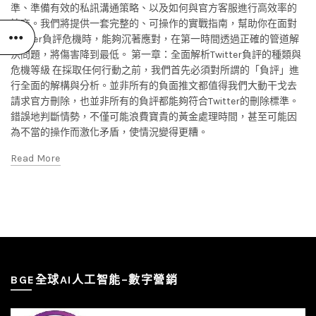
準、準備有效的私訊溝通策略、以及如何與官方客服進行高效率的
協商。我們將提供一套完整的、可操作的實戰指南，幫助你在面對
Twitter負評危機時，能夠沉著應對，在第一時間透過正確的管道解
決問題，將傷害降到最低。 第一章：全面解析Twitter負評的種類與
危機等級 在採取任何行動之前，我們首先必須對所謂的「負評」進
行全面的解構與分析。並非所有的負面推文都值得我們大動干戈去
請求官方刪除，也並非所有的負評都能夠符合Twitter的刪除標準。
錯誤地判斷情勢，不僅可能浪費寶貴的黃金處理時間，甚至可能因
為不當的操作而激化矛盾，使情況變得更糟。
Read More
BGE全球AI人工智能–數字營銷