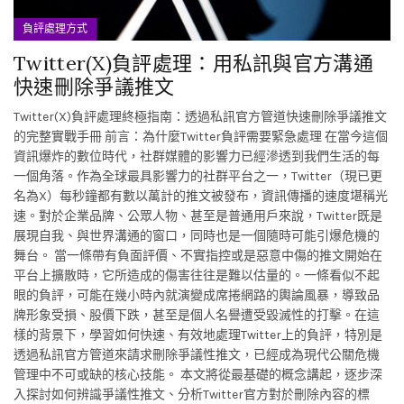
負評處理方式
Twitter(X)負評處理：用私訊與官方溝通
快速刪除爭議推文
Twitter(X)負評處理終極指南：透過私訊官方管道快速刪除爭議推文
的完整實戰手冊 前言：為什麼Twitter負評需要緊急處理 在當今這個
資訊爆炸的數位時代，社群媒體的影響力已經滲透到我們生活的每
一個角落。作為全球最具影響力的社群平台之一，Twitter（現已更
名為X）每秒鐘都有數以萬計的推文被發布，資訊傳播的速度堪稱光
速。對於企業品牌、公眾人物、甚至是普通用戶來說，Twitter既是
展現自我、與世界溝通的窗口，同時也是一個隨時可能引爆危機的
舞台。 當一條帶有負面評價、不實指控或是惡意中傷的推文開始在
平台上擴散時，它所造成的傷害往往是難以估量的。一條看似不起
眼的負評，可能在幾小時內就演變成席捲網路的輿論風暴，導致品
牌形象受損、股價下跌，甚至是個人名譽遭受毀滅性的打擊。在這
樣的背景下，學習如何快速、有效地處理Twitter上的負評，特別是
透過私訊官方管道來請求刪除爭議性推文，已經成為現代公關危機
管理中不可或缺的核心技能。 本文將從最基礎的概念講起，逐步深
入探討如何辨識爭議性推文、分析Twitter官方對於刪除內容的標