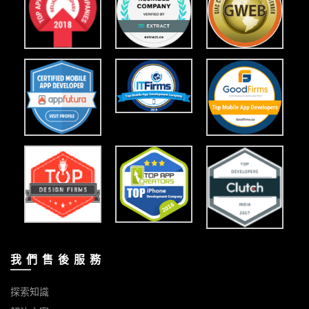
我 們 售 後 服 務
探索知識