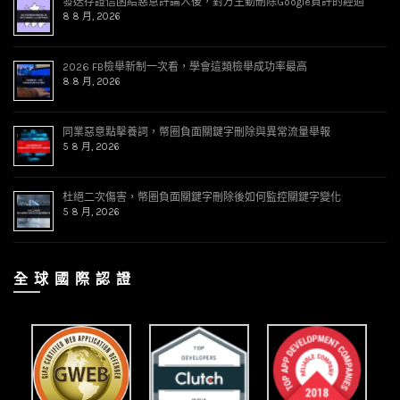
發送存證信函給惡意評論人後，對方主動刪除Google負評的經過
8 8 月, 2026
2026 FB檢舉新制一次看，學會這類檢舉成功率最高
8 8 月, 2026
同業惡意點擊養詞，幣圈負面關鍵字刪除與異常流量舉報
5 8 月, 2026
杜絕二次傷害，幣圈負面關鍵字刪除後如何監控關鍵字變化
5 8 月, 2026
全 球 國 際 認 證