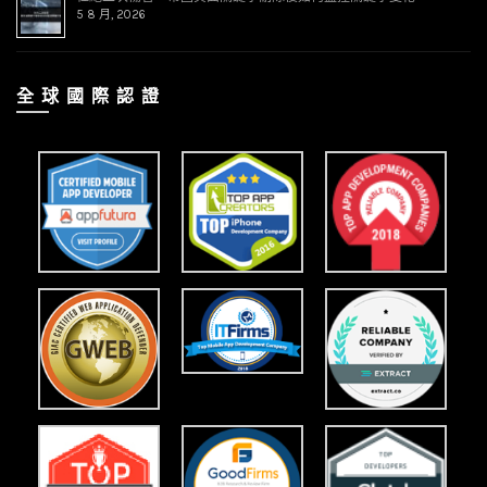
5 8 月, 2026
全 球 國 際 認 證