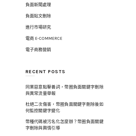
負面新聞處理
負面貼文刪除
進行市場研究
電商 E-COMMERCE
電子商務營銷
RECENT POSTS
同業惡意點擊養詞，幣圈負面關鍵字刪除
與異常流量舉報
杜絕二次傷害，幣圈負面關鍵字刪除後如
何監控關鍵字變化
幣種代碼被污名化怎麼辦？幣圈負面關鍵
字刪除與輿情引導