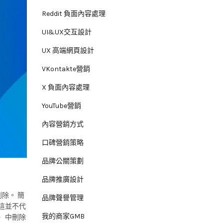
Reddit 負面內容處理
UI&UX交互設計
UX 高端網頁設計
VKontakte營銷
X 負面內容處理
YouTube營銷
內容營銷方式
口碑營銷策略
品牌公關策劃
品牌推廣設計
除。 簡
品牌聲譽管理
這並不代
我的商家GMB
果）中刪除