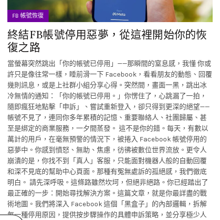
FB 帳號恢復
終結FB帳號停用惡夢，從這裡開始你的恢
復之路
當螢幕突然跳出「你的帳號已停用」——那瞬間的窒息感，我懂 你或
許只是像往常一樣，睡前滑一下 Facebook，看看朋友的動態、回覆
幾則訊息，或是上社群小組分享心得。突然間，畫面一黑，跳出冰
冷無情的通知：「你的帳號已停用。」你愣住了，心跳漏了一拍，
隨即瘋狂地點擊「申訴」、嘗試重新登入，卻只得到更深的絕望——
帳號不見了，連同你多年累積的記憶、重要聯絡人、社團歸屬、甚
至是綁定的商業服務，一夕間蒸發。 這不是你的錯。每天，有數以
萬計的用戶，在毫無預警的情況下，被捲入 Facebook 帳號停用的
惡夢中。你感到憤怒、無助、焦慮，彷彿被數位世界流放。更令人
崩潰的是，你找不到「真人」客服，只能面對機器人般的自動回覆
和深不見底的幫助中心頁面。那種有冤無處訴的孤絕感，我們徹底
明白。 請先深呼吸。這條路雖然坎坷，但絕非絕路。你已經踏出了
最正確的一步：開始尋找解決方案。這篇文章，就是你最詳盡的戰
術地圖。我們將深入 Facebook 這個「黑盒子」的內部邏輯，拆解
每一種停用原因，提供按步驟操作的具體申訴策略，並分享極少人