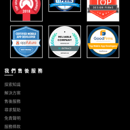
我 們 售 後 服 務
探索知識
解決方案
售後服務
尋求幫助
免責聲明
服務條款