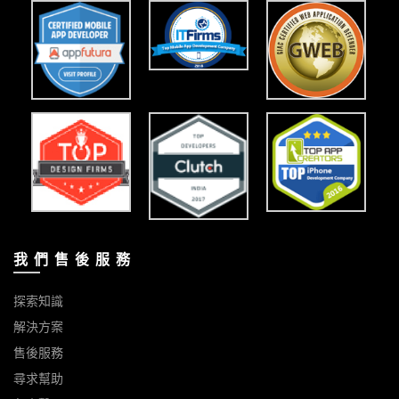
我 們 售 後 服 務
探索知識
解決方案
售後服務
尋求幫助