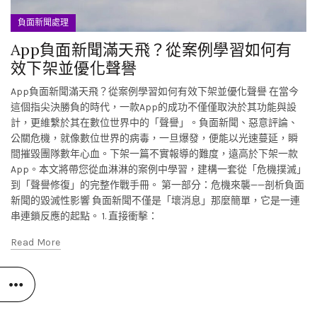
負面新聞處理
App負面新聞滿天飛？從案例學習如何有
效下架並優化聲譽
App負面新聞滿天飛？從案例學習如何有效下架並優化聲譽 在當今
這個指尖決勝負的時代，一款App的成功不僅僅取決於其功能與設
計，更維繫於其在數位世界中的「聲譽」。負面新聞、惡意評論、
公關危機，就像數位世界的病毒，一旦爆發，便能以光速蔓延，瞬
間摧毀團隊數年心血。下架一篇不實報導的難度，遠高於下架一款
App。本文將帶您從血淋淋的案例中學習，建構一套從「危機撲滅」
到「聲譽修復」的完整作戰手冊。 第一部分：危機來襲——剖析負面
新聞的毀滅性影響 負面新聞不僅是「壞消息」那麼簡單，它是一連
串連鎖反應的起點。 1. 直接衝擊：
Read More