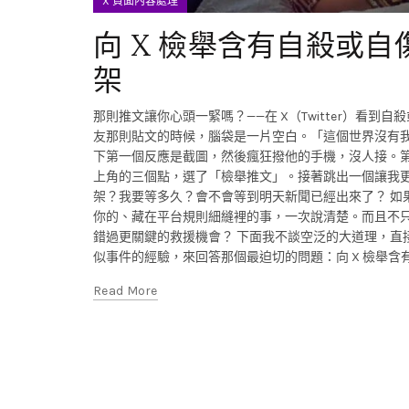
X 負面內容處理
向 X 檢舉含有自殺或
架
那則推文讓你心頭一緊嗎？——在 X（Twitter）看
友那則貼文的時候，腦袋是一片空白。「這個世界沒有
下第一個反應是截圖，然後瘋狂撥他的手機，沒人接。第二個
上角的三個點，選了「檢舉推文」。接著跳出一個讓我
架？我要等多久？會不會等到明天新聞已經出來了？ 如
你的、藏在平台規則細縫裡的事，一次說清楚。而且不
錯過更關鍵的救援機會？ 下面我不談空泛的大道理，直
似事件的經驗，來回答那個最迫切的問題：向 X 檢舉
Read More