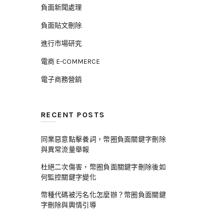
負面新聞處理
負面貼文刪除
進行市場研究
電商 E-COMMERCE
電子商務營銷
RECENT POSTS
同業惡意點擊養詞，幣圈負面關鍵字刪除
與異常流量舉報
杜絕二次傷害，幣圈負面關鍵字刪除後如
何監控關鍵字變化
幣種代碼被污名化怎麼辦？幣圈負面關鍵
字刪除與輿情引導