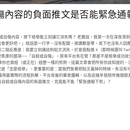
自傷內容的負面推文是否能緊急通
到自殺或自傷內容，按下檢舉能立刻讓它消失嗎？ 老實說，我第一次在深夜滑
我會更好吧。」就這麼一行字，沒有配圖，按讚數是零，底下也沒有人回
反應是：我要立刻讓這則貼文消失。於是我點進 X（那時候還叫 Twitt
更焦慮的選項——「自殺或自傷」。原來平台有在管？那是不是檢舉成功就
果你也曾經（或正在）經歷一樣的煎熬，這篇文章會把所有你該知道的、
只是「怎麼檢舉」，更重要的是：當我們急著把貼文蓋掉的時候，有沒有
接用最實際的流程拆解、平台背後的審查邏輯、以及這幾年我陪伴幾個朋
含有自殺或自傷內容的負面推文，究竟能不能「緊急通報下架」？