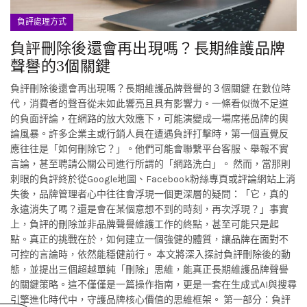
負評處理方式
負評刪除後還會再出現嗎？長期維護品牌
聲譽的3個關鍵
負評刪除後還會再出現嗎？長期維護品牌聲譽的３個關鍵 在數位時
代，消費者的聲音從未如此響亮且具有影響力。一條看似微不足道
的負面評論，在網路的放大效應下，可能演變成一場席捲品牌的輿
論風暴。許多企業主或行銷人員在遭遇負評打擊時，第一個直覺反
應往往是「如何刪除它？」。他們可能會聯繫平台客服、舉報不實
言論，甚至聘請公關公司進行所謂的「網路洗白」。 然而，當那則
刺眼的負評終於從Google地圖、Facebook粉絲專頁或評論網站上消
失後，品牌管理者心中往往會浮現一個更深層的疑問：「它，真的
永遠消失了嗎？還是會在某個意想不到的時刻，再次浮現？」事實
上，負評的刪除並非品牌聲譽維護工作的終點，甚至可能只是起
點。真正的挑戰在於，如何建立一個強健的體質，讓品牌在面對不
可控的言論時，依然能穩健前行。 本文將深入探討負評刪除後的動
態，並提出三個超越單純「刪除」思維，能真正長期維護品牌聲譽
的關鍵策略。這不僅僅是一篇操作指南，更是一套在生成式AI與搜尋
引擎進化時代中，守護品牌核心價值的思維框架。 第一部分：負評