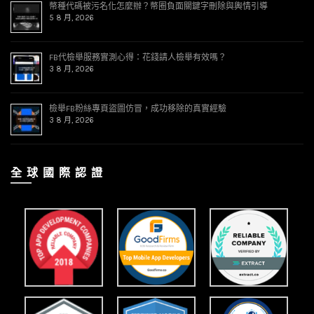
幣種代碼被污名化怎麼辦？幣圈負面關鍵字刪除與輿情引導
5 8 月, 2026
FB代檢舉服務實測心得：花錢請人檢舉有效嗎？
3 8 月, 2026
檢舉FB粉絲專頁盜圖仿冒，成功移除的真實經驗
3 8 月, 2026
全 球 國 際 認 證