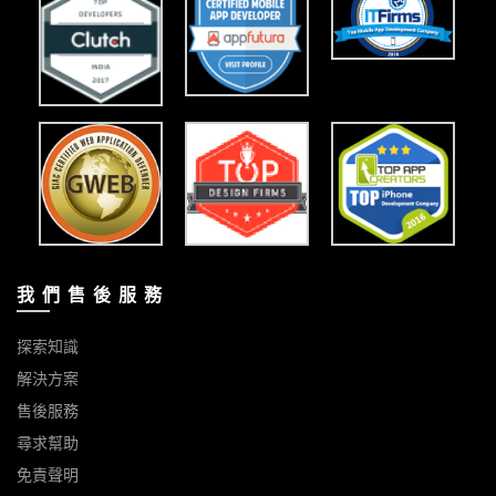
我 們 售 後 服 務
探索知識
解決方案
售後服務
尋求幫助
免責聲明