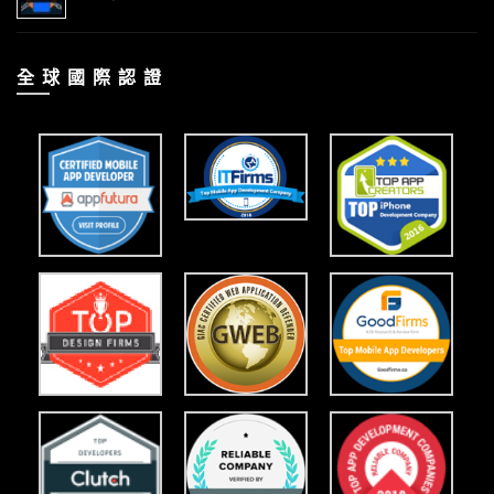
全 球 國 際 認 證