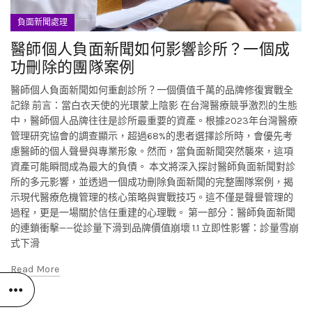
負面新聞處理
醫師個人負面新聞如何影響診所？一個成
功刪除的團隊案例
醫師個人負面新聞如何重創診所？一個價值千萬的品牌修復實戰全
記錄 前言：當白衣天使的光環蒙上陰影 在台灣醫療競爭激烈的生態
中，醫師個人品牌往往是診所最重要的資產。根據2023年台灣醫療
管理研究協會的調查顯示，超過68%的患者選擇診所時，會優先考
慮醫師的個人聲譽與專業形象。然而，當負面新聞突然襲來，這項
資產可能瞬間成為最大的負債。 本文將深入探討醫師負面新聞對診
所的多元影響，並透過一個成功刪除負面新聞的完整團隊案例，揭
示現代醫療危機管理的核心策略與實戰技巧。這不僅是聲譽管理的
過程，更是一場關於信任重建的心理戰。 第一部分：醫師負面新聞
的連鎖衝擊——從診量下滑到品牌價值崩壞 1.1 立即性影響：診量雪崩
式下滑
Read More