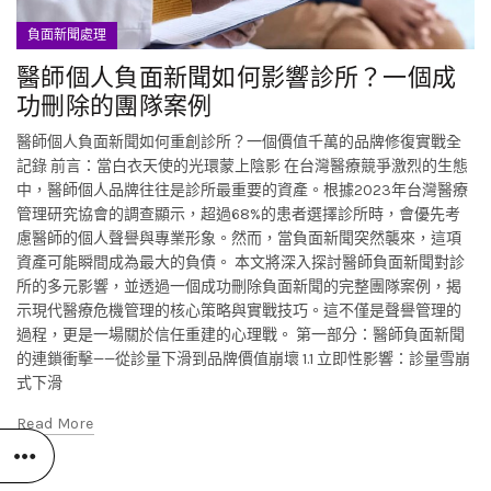
負面新聞處理
醫師個人負面新聞如何影響診所？一個成
功刪除的團隊案例
醫師個人負面新聞如何重創診所？一個價值千萬的品牌修復實戰全
記錄 前言：當白衣天使的光環蒙上陰影 在台灣醫療競爭激烈的生態
中，醫師個人品牌往往是診所最重要的資產。根據2023年台灣醫療
管理研究協會的調查顯示，超過68%的患者選擇診所時，會優先考
慮醫師的個人聲譽與專業形象。然而，當負面新聞突然襲來，這項
資產可能瞬間成為最大的負債。 本文將深入探討醫師負面新聞對診
所的多元影響，並透過一個成功刪除負面新聞的完整團隊案例，揭
示現代醫療危機管理的核心策略與實戰技巧。這不僅是聲譽管理的
過程，更是一場關於信任重建的心理戰。 第一部分：醫師負面新聞
的連鎖衝擊——從診量下滑到品牌價值崩壞 1.1 立即性影響：診量雪崩
式下滑
Read More