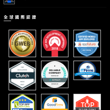
全 球 國 際 認 證