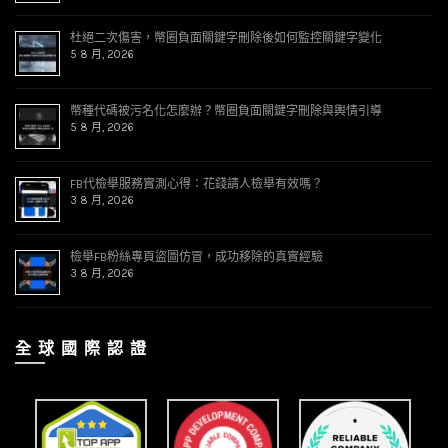
杜絕二次傷害，幣圈負面關鍵字刪除後如何監控關鍵字變化
5 8 月, 2026
幣種代碼被污名化怎麼辦？幣圈負面關鍵字刪除與輿情引導
5 8 月, 2026
FB代檢舉服務實測心得：花錢請人檢舉有效嗎？
3 8 月, 2026
檢舉FB粉絲專頁盜圖仿冒，成功移除的真實經驗
3 8 月, 2026
全 球 國 際 認 證