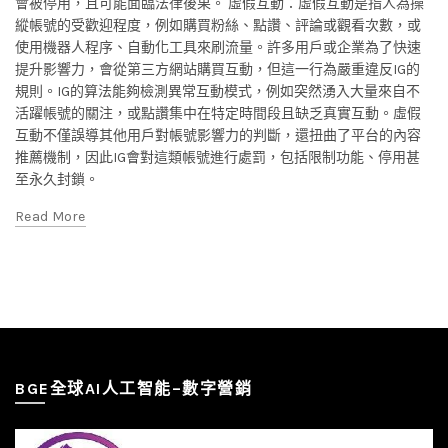
會被停用，且可能面臨法律後果。 虛假互動：虛假互動是指人為操
縱帳號的受歡迎程度，例如購買粉絲、點讚、評論或觀看次數，或
使用機器人程序、自動化工具來刷流量。許多用戶或企業為了快速
提升影響力，會從第三方網站購買互動，但這一行為嚴重違反IG的
規則。IG的算法能夠檢測異常互動模式，例如突然湧入大量來自不
活躍帳號的關注，或點讚集中在特定時間段且缺乏真實互動。虛假
互動不僅誤導其他用戶對帳號影響力的判斷，還扭曲了平台的內容
推薦機制，因此IG會對這類帳號進行處罰，包括限制功能、停用甚
至永久封鎖。
Read More
BGE全球AI人工智能–數字營銷