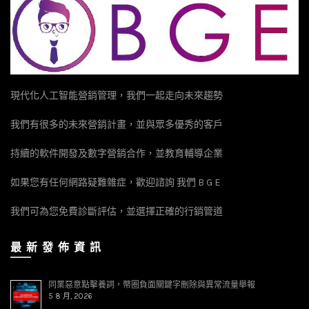
現代化人工智能營銷管理，我們一起走向未來趨勢
我們有很多的未來營銷計畫，並與眾多優秀的客戶
持續的軟件開發及數字營銷合作，並教育輔導企業
如果您有任何網路疑難雜症，歡迎諮詢 我們 B G E
我們可為您免費診斷評估，並選擇正確的行銷管道
最 新 發 佈 資 訊
同業惡意點擊養詞，幣圈負面關鍵字刪除與異常流量舉報
5 8 月, 2026