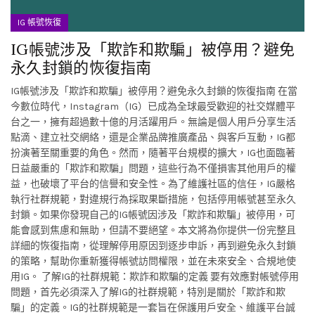
IG 帳號恢復
IG帳號涉及「欺詐和欺騙」被停用？避免
永久封鎖的恢復指南
IG帳號涉及「欺詐和欺騙」被停用？避免永久封鎖的恢復指南 在當
今數位時代，Instagram（IG）已成為全球最受歡迎的社交媒體平
台之一，擁有超過數十億的月活躍用戶。無論是個人用戶分享生活
點滴、建立社交網絡，還是企業品牌推廣產品、與客戶互動，IG都
扮演著至關重要的角色。然而，隨著平台規模的擴大，IG也面臨著
日益嚴重的「欺詐和欺騙」問題，這些行為不僅損害其他用戶的權
益，也破壞了平台的信譽和安全性。為了維護社區的信任，IG嚴格
執行社群規範，對違規行為採取果斷措施，包括停用帳號甚至永久
封鎖。如果你發現自己的IG帳號因涉及「欺詐和欺騙」被停用，可
能會感到焦慮和無助，但請不要絕望。本文將為你提供一份完整且
詳細的恢復指南，從理解停用原因到逐步申訴，再到避免永久封鎖
的策略，幫助你重新獲得帳號訪問權限，並在未來安全、合規地使
用IG。 了解IG的社群規範：欺詐和欺騙的定義 要有效應對帳號停用
問題，首先必須深入了解IG的社群規範，特別是關於「欺詐和欺
騙」的定義。IG的社群規範是一套旨在保護用戶安全、維護平台誠