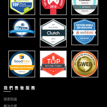
我 們 售 後 服 務
探索知識
解決方案