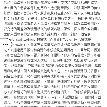
信的行為準則，所有用戶都必須遵守。欺詐和欺騙行為被明確禁
止，因為它們會誤導其他用戶、造成財產損失，並破壞社區的信任
基礎。根據IG官方政策，欺詐和欺騙涵蓋多種行為，以下將詳細解
析： 冒充身份：這是IG上最常見的欺騙行為之一，指的是假冒他人
或實體，例如假冒名人、品牌、機構甚至朋友，以誤導其他用戶。
冒充行為可能涉及使用相似的帳號名稱、頭像、個人簡介或內容，
讓他人誤以為你是真實的個人或組織。例如，創建一個名為
@taylorswift_official的帳號（而真正的Taylor Swift帳號是
@taylorswift），並發布虛假演唱會資訊或產品推廣，這就屬於冒
充。IG通過用戶報告和自動化系統檢測這類行為，一旦確認，帳號
可能會被立即停用。冒充身份不僅侵犯了他人的名譽權，還可能導
致粉絲被騙取金錢或個人信息，因此IG對此類行為採取零容忍政
策。 詐騙活動：詐騙活動指的是通過虛假承諾或誤導性信息，騙取
用戶的金錢、個人資料或其他利益。在IG上，詐騙活動形式多樣，
包括但不限於：發布虛假優惠券或折扣碼、分享釣魚連結（例如偽
造登入頁面竊取帳號密碼）、推廣「快速致富」計劃、假借慈善名
義募捐、或銷售假冒產品。這些活動往往利用用戶的貪婪或同情
心，設計精巧的騙局，造成受害者財務損失。IG的系統會掃描帖子
中的可疑關鍵詞（如「免費iPhone」、「保證賺錢」）和連結，並
結合用戶報告來識別詐騙。如果你被發現參與詐騙活動，帳號可能