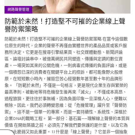
網路聲譽管理
防範於未然！打造堅不可摧的企業線上聲
譽防禦策略
防範於未然！打造堅不可摧的企業線上聲譽防禦策略 在當今這個數
位原生的時代，企業的聲譽不再僅由實體世界的產品品質或客戶服
務所決定，它更是在搜尋引擎結果頁、社交媒體動態、新聞評論
區、論壇討論串中，被億萬網民共同塑造、傳播與定調的數位資
產。一場突如其來的公關危機，一則病毒式傳播的負面評論，或是
一個積怨已深的消費者在關鍵平台上的控訴，都可能像野火般燎
原，在短短數小時內，摧毀您苦心經營數年甚至數十年的品牌形
象。 「防範於未然」不僅是一句格言，更是現代企業生存與繁榮的
最高準則。被動地等待危機發生後再來「滅火」，不僅成本高昂、
過程狼狽，更往往於事無補，因為負面印象一旦深植人心，便難以
根除。因此，我們必須轉變思維：從「危機管理」躍升至「聲譽防
禦」。這不是一個單一的專案，而是一套持續性、系統性、深植於
企業DNA的戰略工程。 第一部分：基石篇——理解線上聲譽的本質與
價值 在開始築牆之前，必須先了解我們要保護的是什麼，以及它為
何如此脆弱又如此重要。 1.1 什麼是「線上聲譽」？它並非一個抽象