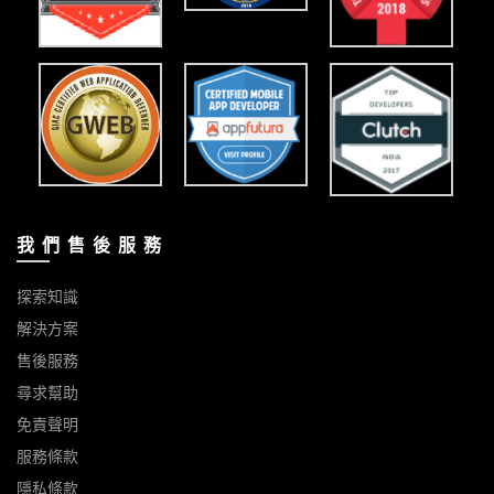
我 們 售 後 服 務
探索知識
解決方案
售後服務
尋求幫助
免責聲明
服務條款
隱私條款