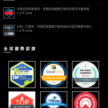
同業惡意點擊養詞，幣圈負面關鍵字刪除與異常流量舉報
5 8 月, 2026
杜絕二次傷害，幣圈負面關鍵字刪除後如何監控關鍵字變化
5 8 月, 2026
全 球 國 際 認 證