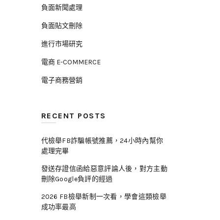
負面新聞處理
負面貼文刪除
進行市場研究
電商 E-COMMERCE
電子商務營銷
RECENT POSTS
代檢舉FB詐騙帳號推薦，24小時內幫你
處理完畢
發送存證信函給惡意評論人後，對方主動
刪除Google負評的經過
2026 FB檢舉新制一次看，學會這類檢舉
成功率最高