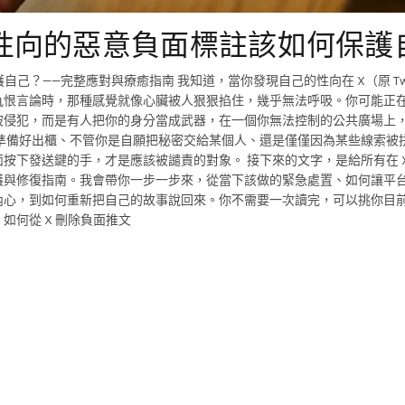
櫃性向的惡意負面標註該如何保護
己？——完整應對與療癒指南 我知道，當你發現自己的性向在 X（原 Twit
仇恨言論時，那種感覺就像心臟被人狠狠掐住，幾乎無法呼吸。你可能正
被侵犯，而是有人把你的身分當成武器，在一個你無法控制的公共廣場上
準備好出櫃、不管你是自願把秘密交給某個人、還是僅僅因為某些線索被
按下發送鍵的手，才是應該被譴責的對象。 接下來的文字，是給所有在 X
護與修復指南。我會帶你一步一步來，從當下該做的緊急處置、如何讓平
內心，到如何重新把自己的故事說回來。你不需要一次讀完，可以挑你目
何從 X 刪除負面推文