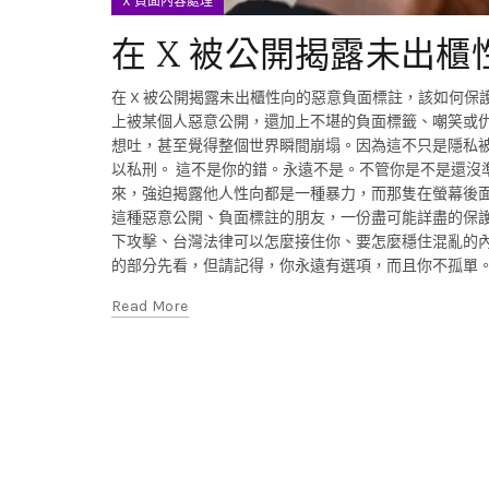
X 負面內容處理
在 X 被公開揭露未出
在 X 被公開揭露未出櫃性向的惡意負面標註，該如何保護自
上被某個人惡意公開，還加上不堪的負面標籤、嘲笑或
想吐，甚至覺得整個世界瞬間崩塌。因為這不只是隱私
以私刑。 這不是你的錯。永遠不是。不管你是不是還沒
來，強迫揭露他人性向都是一種暴力，而那隻在螢幕後面
這種惡意公開、負面標註的朋友，一份盡可能詳盡的保
下攻擊、台灣法律可以怎麼接住你、要怎麼穩住混亂的
的部分先看，但請記得，你永遠有選項，而且你不孤單。如
Read More