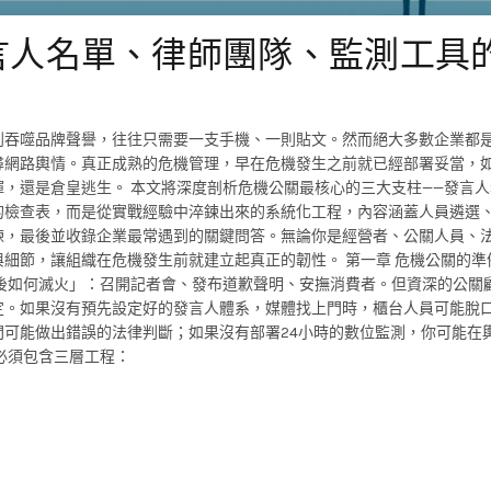
言人名單、律師團隊、監測工具
到吞噬品牌聲譽，往往只需要一支手機、一則貼文。然而絕大多數企業都
尋網路輿情。真正成熟的危機管理，早在危機發生之前就已經部署妥當，
，還是倉皇逃生。 本文將深度剖析危機公關最核心的三大支柱——發言人
的檢查表，而是從實戰經驗中淬鍊出來的系統化工程，內容涵蓋人員遴選
練，最後並收錄企業最常遇到的關鍵問答。無論你是經營者、公關人員、
細節，讓組織在危機發生前就建立起真正的韌性。 第一章 危機公關的準
後如何滅火」：召開記者會、發布道歉聲明、安撫消費者。但資深的公關
定。如果沒有預先設定好的發言人體系，媒體找上門時，櫃台人員可能脫
可能做出錯誤的法律判斷；如果沒有部署24小時的數位監測，你可能在
必須包含三層工程：