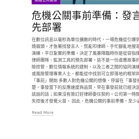
網路公共關係
危機公關事前準備：發
先部署
在數位訊息以毫秒為單位擴散的時代，一場危機從引爆
燒眉頭，才急著找發言人、慌亂叩律師、手忙腳亂地搜
演練，平日紮實的準備，決定了風暴降臨時你是從容指揮
律師團隊、監測工具的預先部署。這不是一份虛應故事
險控管、數位情報系統的建制，以及三者之間的協同演
或風險管理專業人士，都能從中找到可立即落地的框架與
「事前」開始 多數人對危機公關的想像，停留在「事發
楚，事發當下的反應速度與品質，早在事發前就已經決
該說的話；如果沒有簽訂好律師委任契約，公司第一時間
失控後才發覺火苗。 因此，危機公關的事前準備，至少
Read More