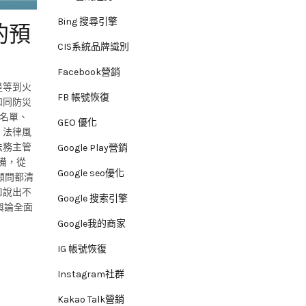
Bing 搜尋引擎
的預
CIS系統品牌識別
Facebook營銷
是等到火
FB 帳號恢復
如同防災
名單、
GEO 優化
、法律風
法務主管
Google Play營銷
備，從
Google seo優化
顧問都清
口說出不
Google 搜索引擎
輿論全面
Google我的商家
IG 帳號恢復
Instagram社群
Kakao Talk營銷