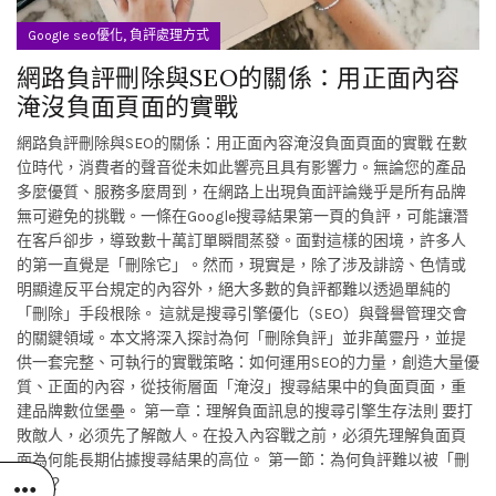
,
Google seo優化
負評處理方式
網路負評刪除與SEO的關係：用正面內容
淹沒負面頁面的實戰
網路負評刪除與SEO的關係：用正面內容淹沒負面頁面的實戰 在數
位時代，消費者的聲音從未如此響亮且具有影響力。無論您的產品
多麼優質、服務多麼周到，在網路上出現負面評論幾乎是所有品牌
無可避免的挑戰。一條在Google搜尋結果第一頁的負評，可能讓潛
在客戶卻步，導致數十萬訂單瞬間蒸發。面對這樣的困境，許多人
的第一直覺是「刪除它」。然而，現實是，除了涉及誹謗、色情或
明顯違反平台規定的內容外，絕大多數的負評都難以透過單純的
「刪除」手段根除。 這就是搜尋引擎優化（SEO）與聲譽管理交會
的關鍵領域。本文將深入探討為何「刪除負評」並非萬靈丹，並提
供一套完整、可執行的實戰策略：如何運用SEO的力量，創造大量優
質、正面的內容，從技術層面「淹沒」搜尋結果中的負面頁面，重
建品牌數位堡壘。 第一章：理解負面訊息的搜尋引擎生存法則 要打
敗敵人，必须先了解敵人。在投入內容戰之前，必須先理解負面頁
面為何能長期佔據搜尋結果的高位。 第一節：為何負評難以被「刪
除」？