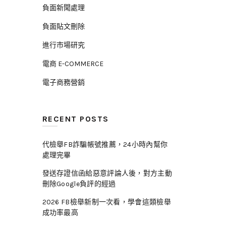
負面新聞處理
負面貼文刪除
進行市場研究
電商 E-COMMERCE
電子商務營銷
RECENT POSTS
代檢舉FB詐騙帳號推薦，24小時內幫你
處理完畢
發送存證信函給惡意評論人後，對方主動
刪除Google負評的經過
2026 FB檢舉新制一次看，學會這類檢舉
成功率最高