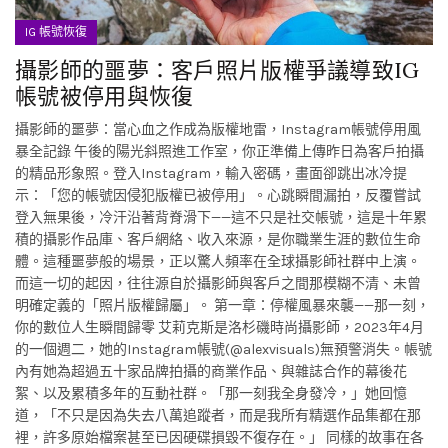
IG 帳號恢復
攝影師的噩夢：客戶照片版權爭議導致IG
帳號被停用與恢復
攝影師的噩夢：當心血之作成為版權地雷，Instagram帳號停用風
暴全記錄 午後的陽光斜照進工作室，你正準備上傳昨日為客戶拍攝
的精品形象照。登入Instagram，輸入密碼，畫面卻跳出冰冷提
示：「您的帳號因侵犯版權已被停用」。心跳瞬間漏拍，反覆嘗試
登入無果後，冷汗沿著背脊滑下——這不只是社交帳號，這是十年累
積的攝影作品庫、客戶網絡、收入來源，是你職業生涯的數位生命
體。這種噩夢般的場景，正以驚人頻率在全球攝影師社群中上演。
而這一切的起因，往往源自於攝影師與客戶之間那模糊不清、未曾
明確定義的「照片版權歸屬」。 第一章：停權風暴來襲——那一刻，
你的數位人生瞬間歸零 艾莉克斯是洛杉磯時尚攝影師，2023年4月
的一個週二，她的Instagram帳號(@alexvisuals)無預警消失。帳號
內有她為超過五十家品牌拍攝的商業作品、與雜誌合作的幕後花
絮、以及累積多年的互動社群。「那一刻我全身發冷，」她回憶
道，「不只是因為失去八萬追蹤者，而是我所有精選作品集都在那
裡，許多原始檔案甚至已因硬碟損毀不復存在。」 同樣的故事在各