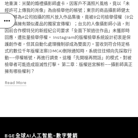
地重演：米蘭的婚禮攝影師盧卡，因客戶不滿照片風格，竟以「未
經許可上傳我的肖像」為由檢舉他的帳號；東京的商品攝影師健太
郎，將為A公司拍攝的照片放入作品集後，竟被B公司檢舉侵權（B公
司聲稱擁有類似產品的獨家宣傳權）；台北的人像攝影師小涵，則
因前合作模特兒的新經紀公司要求「全面下架過往作品」未獲即時
回應，遭批量檢舉停權。 Instagram的版權檢舉系統設計初衷是保
護創作者，但其自動化處理機制卻成為雙面刃。當收到符合特定格
式的數位千年版權法案(DMCA)刪除通知時，系統往往傾向先採取行
動——停權帳號，再進行調查。這種「先開槍再問話」的模式，對被
檢舉者可能造成毀滅性打擊。 第二章：版權迷宮解析——攝影師真正
擁有哪些權利？
Read More
BGE全球AI人工智能–數字營銷