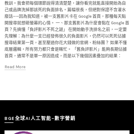
教訓。我會把每個環節說得清清楚楚，讓你看完就能直接開始為自
己或品牌洗掉那該死的負面排名。篇幅很長，但絕對保證不含灌水
廢話——因為我知道，被一支舊影片卡在 Google 首頁，那種每天點
開搜尋就想砸螢幕的心情。 一、那支舊影片為什麼會黏在 Google 首
頁？先搞懂「負評影片不死之謎」 在開始動手洗排名之前，一定要
先理解：為什麼一支已經發佈很久的負面影片，仍然可以死死佔據
搜尋結果第一頁，甚至壓過你花大錢做的官網、粉絲團？ 如果不懂
底層邏輯，所有努力都只會是瞎忙。 「舊負評影片」能夠長期佔據
首頁，通常不是單一原因造成，而是以下幾個因素疊加的結果：
Read More
BGE全球AI人工智能–數字營銷