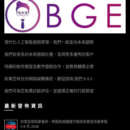
現代化人工智能營銷管理，我們一起走向未來趨勢
我們有很多的未來營銷計畫，並與眾多優秀的客戶
持續的軟件開發及數字營銷合作，並教育輔導企業
如果您有任何網路疑難雜症，歡迎諮詢 我們 B G E
我們可為您免費診斷評估，並選擇正確的行銷管道
最 新 發 佈 資 訊
同業惡意點擊養詞，幣圈負面關鍵字刪除與異常流量舉報
5 8 月, 2026