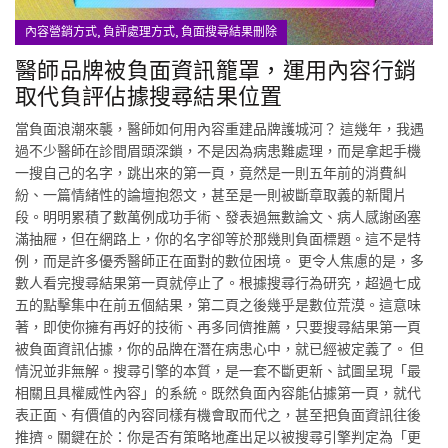
,
,
內容營銷方式
負評處理方式
負面搜尋結果刪除
醫師品牌被負面資訊籠罩，運用內容行銷
取代負評佔據搜尋結果位置
當負面浪潮來襲，醫師如何用內容重建品牌護城河？ 這幾年，我遇
過不少醫師在診間眉頭深鎖，不是因為病患難處理，而是拿起手機
一搜自己的名字，跳出來的第一頁，竟然是一則五年前的消費糾
紛、一篇情緒性的論壇抱怨文，甚至是一則被斷章取義的新聞片
段。明明累積了數萬例成功手術、發表過無數論文、病人感謝函塞
滿抽屜，但在網路上，你的名字卻等於那幾則負面標題。這不是特
例，而是許多優秀醫師正在面對的數位困境。 更令人焦慮的是，多
數人看完搜尋結果第一頁就停止了。根據搜尋行為研究，超過七成
五的點擊集中在前五個結果，第二頁之後幾乎是數位荒漠。這意味
著，即使你擁有再好的技術、再多同儕推薦，只要搜尋結果第一頁
被負面資訊佔據，你的品牌在潛在病患心中，就已經被定義了。 但
情況並非無解。搜尋引擎的本質，是一套不斷更新、試圖呈現「最
相關且具權威性內容」的系統。既然負面內容能佔據第一頁，就代
表正面、有價值的內容同樣有機會取而代之，甚至把負面資訊往後
推擠。關鍵在於：你是否有策略地產出足以被搜尋引擎判定為「更