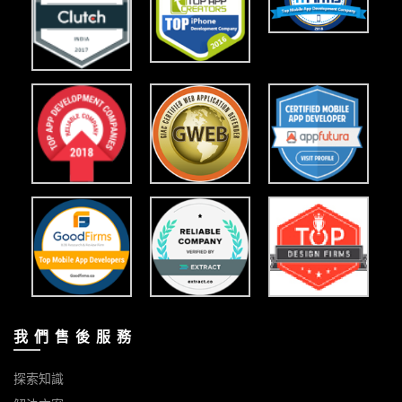
我 們 售 後 服 務
探索知識