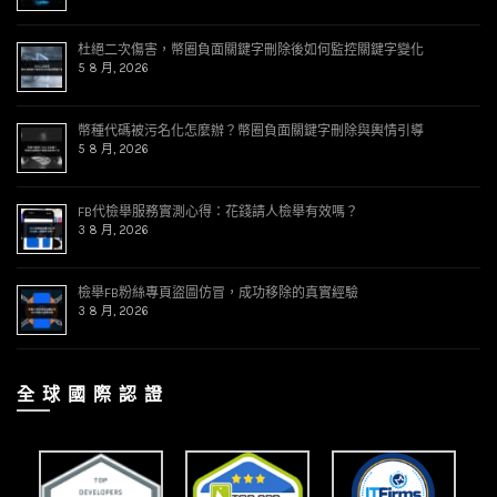
杜絕二次傷害，幣圈負面關鍵字刪除後如何監控關鍵字變化
5 8 月, 2026
幣種代碼被污名化怎麼辦？幣圈負面關鍵字刪除與輿情引導
5 8 月, 2026
FB代檢舉服務實測心得：花錢請人檢舉有效嗎？
3 8 月, 2026
檢舉FB粉絲專頁盜圖仿冒，成功移除的真實經驗
3 8 月, 2026
全 球 國 際 認 證