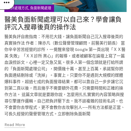
,
負評處理方式
負面新聞處理
醫美負面新聞處理可以自己來？學會讓負
評沉入搜尋後頁的操作法
醫美負評自救指南：不用花大錢，讓負面新聞自己沉入搜尋後頁的
真實操作法 作者：陳亦凡（數位聲譽管理顧問，前醫美行銷長） 當
你辛辛苦苦經營的診所，一覺醒來發現 Google 第一頁出現「ＸＸ醫
美 失敗」「ＸＸ診所 黑心」的報導，或者被顧客在論壇上寫了一篇
血淚控訴文，心裡一定又急又氣。很多人第一個念頭就是打給所謂
的「負面新聞處理公司」，開價幾十萬，甚至上百萬，承諾幫你把
負面連結刪除或「洗掉」。事實上，只要你不是遇到大規模的媒體
爆料事件，超過七成的負面搜尋結果，都可以靠自己一步步讓它沉
到第二頁以後，而且幾乎不需要額外花費，只需要時間和正確的操
作方法。 這篇文章就是要跟你說，怎麼用扎扎實實的內容策略與搜
尋引擎運作邏輯，自己把負評壓下去。我不談複雜的技術名詞，也
不會要你去學程式，更不會教你去攻擊別人——所有方法都是正當、
可長久經營的聲譽管理方式。立即刪除負面新聞
Read More