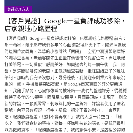
負評處理方式
【客戶見證】Google一星負評成功移除，
店家親述心路歷程
【客戶見證】Google一星負評成功移除，店家親述心路歷程 前言：
那一顆星，幾乎壓垮我們多年的心血 還記得那天下午，陽光照進我
們這間位於轉角、溫馨的小咖啡館「閑隅」。空氣中瀰漫著剛磨好
的咖啡豆香氣，老顧客陳先生正坐在他習慣的靠窗位置，專注地敲
打著筆電。一切看似平靜而美好，如同過去的每一個午後。我，阿
哲，是這間咖啡館的老闆，正低頭檢查著新一批莊園級豆子的風味
筆記。那時的我完全沒想到，幾分鐘後，我將迎來創業六年來最沉
重的一擊。 手機螢幕突然亮起，是Google商家頁面的評分更新通
知。我隨手點開，心臟卻像瞬間被凍結——我們的整體評分，從穩穩
維持了多年的4.9顆星，驟降至4.7顆星。頁面最頂端，出現了一則全
新的評論，一顆孤零零、刺眼無比的一星負評。評論者使用了匿名
稱號，內容只有短短一行字，卻像一把淬了毒的利刃：「東西難
吃，服務態度極差，絕對不會再來！」 我的大腦一片空白。「難
吃？」我們對食材的堅持，對每一杯咖啡拉花的講究，是我們最引
以為傲的資本。「服務態度極差？」我的夥伴小安，是店裡公認的