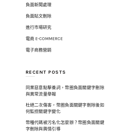
負面新聞處理
負面貼文刪除
進行市場研究
電商 E-COMMERCE
電子商務營銷
RECENT POSTS
同業惡意點擊養詞，幣圈負面關鍵字刪除
與異常流量舉報
杜絕二次傷害，幣圈負面關鍵字刪除後如
何監控關鍵字變化
幣種代碼被污名化怎麼辦？幣圈負面關鍵
字刪除與輿情引導