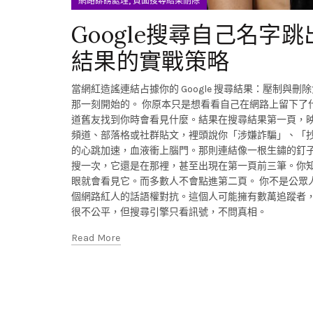
,
網路誹謗處理
負面搜尋結果刪除
Google搜尋自己名
結果的實戰策略
當網紅造謠連結占據你的 Google 搜尋結果：壓制與刪
那一刻開始的。 你原本只是想看看自己在網路上留下了
道舊友找到你時會看見什麼。結果在搜尋結果第一頁，
頻道、部落格或社群貼文，裡頭說你「涉嫌詐騙」、「抄
的心跳加速，血液衝上腦門。那則連結像一根生鏽的釘
搜一次，它還是在那裡，甚至出現在第一頁前三筆。你知
眼就會看見它。而多數人不會點進第二頁。 你不是公眾
個網路紅人的話語權對抗。這個人可能擁有數萬追蹤者，他
很不公平，但搜尋引擎只看訊號，不問真相。
Read More