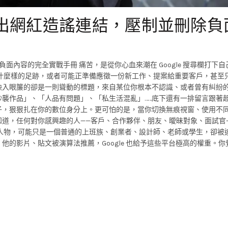
字跳出網紅造謠連結，壓制並刪除負
除負面內容的完全實戰手冊 痛苦，是從你心血來潮在 Google 搜尋欄打下
什麼樣的足跡，或者可能正準備應徵一份新工作、提案給重要客戶，甚至
映入眼簾的卻是一則聳動的標題，來自某位你根本不認識、或者曾有糾紛
襲作品」、「人品有問題」、「私生活混亂」……底下還有一排留言跟著起
子，狠狠扎在你的數位身分上。更可怕的是，當你切換無痕視窗、使用不
道，任何對你感興趣的人——客戶、合作夥伴、朋友、曖昧對象、面試官
人物，可能只是一個普通的上班族、創業者、設計師、老師或學生，卻被
的影片、貼文被演算法推薦，Google 也給予這些平台極高的權重。你