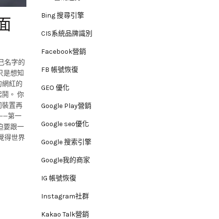
Bing 搜尋引擎
面
CIS系統品牌識別
Facebook營銷
自己名字的
FB 帳號恢復
只是想知
的網紅的
GEO 優化
鬨。 你
同裝置再
Google Play營銷
——第一
Google seo優化
迫要跟一
覺得世界
Google 搜索引擎
Google我的商家
IG 帳號恢復
Instagram社群
Kakao Talk營銷