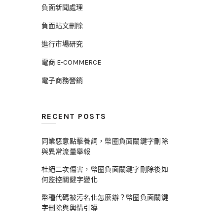
負面新聞處理
負面貼文刪除
進行市場研究
電商 E-COMMERCE
電子商務營銷
RECENT POSTS
同業惡意點擊養詞，幣圈負面關鍵字刪除
與異常流量舉報
杜絕二次傷害，幣圈負面關鍵字刪除後如
何監控關鍵字變化
幣種代碼被污名化怎麼辦？幣圈負面關鍵
字刪除與輿情引導