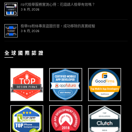
FB代檢舉服務實測心得：花錢請人檢舉有效嗎？
3 8 月, 2026
檢舉FB粉絲專頁盜圖仿冒，成功移除的真實經驗
3 8 月, 2026
全 球 國 際 認 證