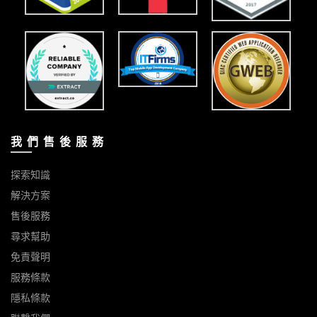
我 們 售 後 服 務
探索知識
解決方案
售後服務
尋求幫助
免責聲明
服務條款
隱私條款