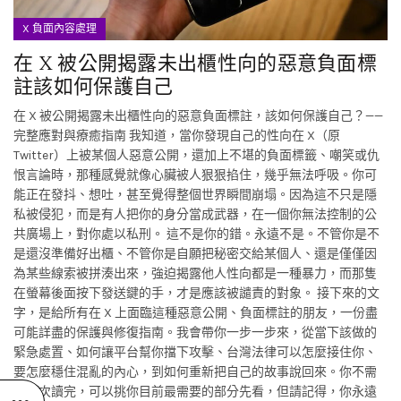
X 負面內容處理
在 X 被公開揭露未出櫃性向的惡意負面標
註該如何保護自己
在 X 被公開揭露未出櫃性向的惡意負面標註，該如何保護自己？——
完整應對與療癒指南 我知道，當你發現自己的性向在 X（原
Twitter）上被某個人惡意公開，還加上不堪的負面標籤、嘲笑或仇
恨言論時，那種感覺就像心臟被人狠狠掐住，幾乎無法呼吸。你可
能正在發抖、想吐，甚至覺得整個世界瞬間崩塌。因為這不只是隱
私被侵犯，而是有人把你的身分當成武器，在一個你無法控制的公
共廣場上，對你處以私刑。 這不是你的錯。永遠不是。不管你是不
是還沒準備好出櫃、不管你是自願把秘密交給某個人、還是僅僅因
為某些線索被拼湊出來，強迫揭露他人性向都是一種暴力，而那隻
在螢幕後面按下發送鍵的手，才是應該被譴責的對象。 接下來的文
字，是給所有在 X 上面臨這種惡意公開、負面標註的朋友，一份盡
可能詳盡的保護與修復指南。我會帶你一步一步來，從當下該做的
緊急處置、如何讓平台幫你擋下攻擊、台灣法律可以怎麼接住你、
要怎麼穩住混亂的內心，到如何重新把自己的故事說回來。你不需
要一次讀完，可以挑你目前最需要的部分先看，但請記得，你永遠