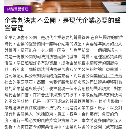
網路聲譽管理
企業判決書不公開，是現代企業必要的聲
譽管理
企業判決書不公開，是現代企業必要的聲譽管理 在資訊爆炸的數位
時代，企業的聲譽如同一座精心砌築的城堡，需要經年累月的投入
與維護，卻可能在一夕之間，因為一則負面新聞、一個網路謠言，
或是一份被公開的司法判決書而牆倒城摧。聲譽，這種無形資產的
價值，早已超越許多有形資產，成為企業能否永續經營的關鍵命
脈。近年來，關於司法判決書是否應該全面公開的討論日益熱烈，
從司法透明與公眾知情權的角度來看，判決書公開無疑是民主法治
社會的重要基石。然而，當我們將焦點從宏觀的司法體系轉移到微
觀的企業營運與競爭時，便會發現一個不容忽視的戰略現實：對於
現代企業而言，在符合法律規定的前提下，爭取或維持特定判決書
的不公開狀態，已是一項不可或缺的聲譽管理策略。 這並非鼓勵企
業規避法律責任或隱匿不法行為，而是從企業生存、競爭、以及對
所有利害關係人（包括股東、員工、客戶、合作夥伴）負責的角
度，進行一場必要的風險控管與資訊治理。本文將從多個維度深入
剖析，為何在當今的商業環境中，企業判決書的不公開（或有限度