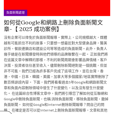
負面新聞處理
如何從Google和網路上刪除負面新聞文
章-【 2025 成功案例】
沒有企業可以倖免於負面新聞報導。實際上，公司規模越大，媒體
越有可能抓住不利的故事。只要想一想最近對大型健身品牌，醫美
診所，餐飲連鎖店和建設公司等等造成的負面新聞。此外，負責人
幾乎總是在新聞爆發時與他們領導的品牌聯繫在一起。 正如我們將
在這篇文章中解釋的那樣，不利的新聞周期會影響品牌情緒，客戶
決策，投資者信任甚至收入。儘管刪除新聞絕對是一個挑戰，但並
非不可能。我們已經為許多客戶完成了這項工作，並在台灣，香
港，中國，日本，韓國，美國，加拿大等多個國家/地區實際刪除了
數百條誹謗內容。 下面，我們將看看過去5年Google和網路新聞文
章和負面內容刪除領域中發生了什麼變化，以及沒有發生什麼變
化。 在這篇綜合性博客文章中，我們將引導您了解如何從互聯網和
Google中刪除負面新聞，也稱:消除負面新聞，移除負面新聞，撤掉
負面新聞。 如何從Google和Internet刪除新聞報導？問自己的問
題： 在確定是否可以從Internet上刪除負面新聞報導，文章和其他