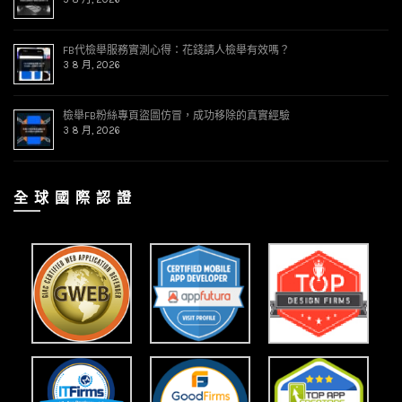
FB代檢舉服務實測心得：花錢請人檢舉有效嗎？
3 8 月, 2026
檢舉FB粉絲專頁盜圖仿冒，成功移除的真實經驗
3 8 月, 2026
全 球 國 際 認 證