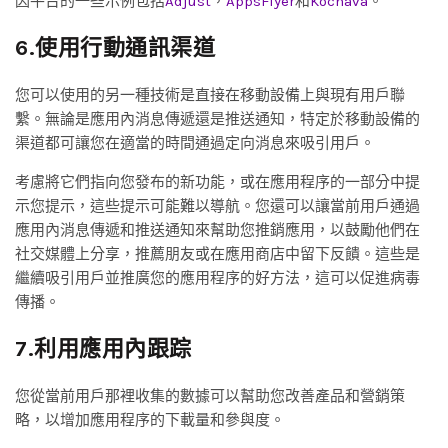
因平台的一些示例包括
Adjust
，
AppsFlyer
和
Kochava
。
6.使用行動通訊渠道
您可以使用的另一種技術是直接在移動設備上與現有用戶聯
繫。無論是應用內消息傳遞還是推送通知，特定於移動設備的
渠道都可讓您在適當的時間通過定向消息來吸引用戶。
考慮將它們指向您發布的新功能，或在應用程序的一部分中提
示您提示，這些提示可能難以導航。您還可以讓當前用戶通過
應用內消息傳遞和推送通知來幫助您推銷應用，以鼓勵他們在
社交媒體上分享，推薦朋友或在應用商店中留下反饋。這些是
繼續吸引用戶並推廣您的應用程序的好方法，這可以促進病毒
傳播。
7.利用應用內跟踪
您從當前用戶那裡收集的數據可以幫助您改善產品和營銷策
略，以增加應用程序的下載量和參與度。