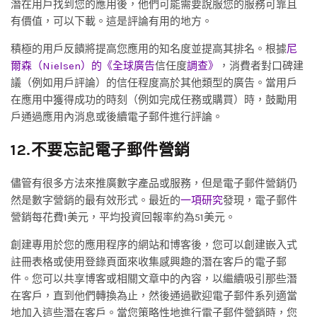
潛在用戶找到您的應用後，他們可能需要說服您的服務可靠且
有價值，可以下載。這是評論有用的地方。
積極的用戶反饋將提高您應用的知名度並提高其排名。根據
尼
爾森（Nielsen）的《全球廣告
信任度
調查》
，消費者對口碑建
議（例如用戶評論）的信任程度高於其他類型的廣告。當用戶
在應用中獲得成功的時刻（例如完成任務或購買）時，鼓勵用
戶通過應用內消息或後續電子郵件進行評論。
12.不要忘記電子郵件營銷
儘管有很多方法來推廣數字產品或服務，但是電子郵件營銷仍
然是數字營銷的最有效形式。最近的
一項研究
發現，電子郵件
營銷每花費1美元，平均投資回報率約為51美元。
創建專用於您的應用程序的網站和博客後，您可以創建嵌入式
註冊表格或使用登錄頁面來收集感興趣的潛在客戶的電子郵
件。您可以共享博客或相關文章中的內容，以繼續吸引那些潛
在客戶，直到他們轉換為止，然後通過歡迎電子郵件系列適當
地加入這些潛在客戶。當您策略性地進行電子郵件營銷時，您