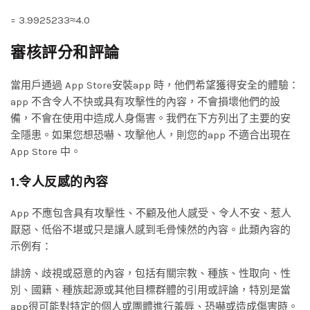
= 3.9925233≈4.0
審核評分和評論
當用戶通過 App Store安裝app 時，他們希望獲得安全的體驗：
app 不含令人不快或具有攻擊性的內容，不會損壞他們的設
備，不會在使用中造成人身傷害。我們在下方列出了主要的安
全隱患。如果您想恐嚇、攻擊他人，則您的app 不適合出現在
App Store 中。
1.令人反感的內容
App 不應包含具有攻擊性、不顧及他人感受、令人不安、惹人
厭惡、低俗不堪或只是讓人感到毛骨悚然的內容。此類內容的
示例有：
誹謗、歧視或惡意的內容，包括有關宗教、種族、性取向、性
別、國籍、種族起源或其他目標群體的引用或評論，特別是當
app很可能對特定的個人或團體進行羞辱、恐嚇或造成傷害時。