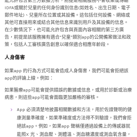
能允許包含第三方數據分析，前提是相關服務不會收集或傳輸
IDFA或關於兒童的任何身份識別信息(如姓名、出生日期、電子
郵件地址)、兒童所在位置或其設備。這包括任何設備、網絡或
其他可直接用來或結合其他信息來識別用戶及其設備的信息。
在少數情況下，也可能允許包含與頁面內容相關的第三方廣
告，前提是該服務擁有適合“兒童”類別app的公開備案做法和政
策，包括人工審核廣告創意以確保適合相應年齡段。
人身傷害
如果app 的行為方式可能會造成人身傷害，我們可能會拒絕該
app的評論上線。例如：
如果醫療app可能會提供錯誤的數據或信息，或用於診斷或治療
病患，則這些app可能會面臨更加嚴格的審核。
App 必須清楚地披露相關數據和方法，用於佐證聲明的健
康測量準確度，如果準確度或方法得不到驗證，我們會拒
絕該app。例如，如果app 聲稱僅通過設備上的傳感器就
能照X 光、測血壓、測體溫、測血糖濃度或測血氧含量，