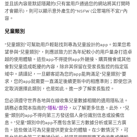
並且該內容是默認隱藏的(只有當用戶通過您的網站將其打開時
才會顯示)，則可以顯示意外產生的“NSFW (公眾場所不宜)”內
容。
兒童類別
“兒童類別”可幫助用戶輕鬆找到專為兒童設計的app。如果您希
望參與“兒童類別”，則應該致力於為年紀較小的用戶量身打造卓
越的使用體驗。這些app不得提供app外鏈接、購買機會或其他
會對兒童造成乾擾的內容，除非其保留在受家長監控的指定區
域中。請謹記，一旦顧客認為您的app能夠滿足“兒童類別”要
求，您的app就需要一直滿足後續更新中的相應準則；即使您決
定取消選擇此類別，也是如此。進一步了解家長監控。
您必須遵守世界各地與在線收集兒童數據相關的適用隱私法。
請務必查閱本指南的
“隱私”部分
，以了解更多信息。此外，“兒
童”類別的app不得向第三方發送個人身份識別信息或設備信
息。“兒童”類別中的app不應包含第三方數據分析或第三方廣
告。這些做法可為兒童提供更安全的體驗。在少數情況下，可