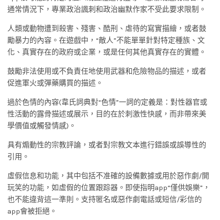
通常情況下，專業政治諷刺和政治幽默作家不受此要求限制。
人類或動物遭到殺害、殘害、酷刑、虐待的寫實描繪，或者鼓
勵暴力的內容。在遊戲中，“敵人”不能單單針對特定種族、文
化、真實存在的政府或企業，或是任何其他真實存在的實體。
鼓勵非法使用或不負責任地使用武器和危險物品的描述，或者
促進軍火或彈藥購買的描述。
過於色情的內容(韋氏詞典對“色情”一詞的定義是：對性器官或
性活動的露骨描述或展示，目的在於刺激性快感，而非帶來美
學價值或觸發情感)。
具有煽動性的宗教評論，或者對宗教文本進行錯誤或誤導性的
引用。
虛假信息和功能，其中包括不准確的設備數據或用於惡作劇/開
玩笑的功能，如虛假的位置跟踪器。即使指明app“僅供娛樂”，
也不能違背這一準則。支持匿名或惡作劇電話或短信/彩信的
app會被拒絕。