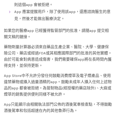
則這個app 會被拒絕。
App 應當提醒用戶，除了使用該app，還應諮詢醫生的意
見，然後才能做出醫療決定。
如果您的醫療app 已經獲得監管部門的批准，請隨app 提交相
關文稿的鏈接。
藥物劑量計算器必須來自藥品生產企業、醫院、大學、健康保
險公司、藥店或經過FDA或其相應國際部門的批准的其他實體。
由於可能會對病患造成傷害，我們需要確保app將在長時間內獲
得支持，並保持更新。
App Store中不允許分發任何鼓勵消費煙草及電子煙產品、使用
違禁藥物或攝入過量酒精的app。鼓勵未成年人攝入任何上述物
品的app 都會被拒絕。為管制物品(經授權的藥店除外)、大麻或
煙草的銷售提供便利同樣不被允許。
App只能顯示由相關執法部門公佈的酒後駕車檢查點，不得鼓勵
酒後駕車和包括超速在內的其他魯莽行為。