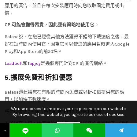
應用的廣告，並且在每次安裝應用時向您收取固定費用或出
價。
CPI可能會變得昂貴，因此應有策略地使用它。
Balasa說，在您已經從其他方法獲得不錯的下載速度之後，最
好在短時間內使用它，因為它可以使您的應用暫時進入Google
Play和App Store的前50名。
Leadbolt
和
Tapjoy
是幾個專門針對CPI的廣告網絡。
5.擴展免費和折扣優惠
Balasa還建議您在有限的時間內免費或以折扣價提供您的應
用，以加快下載速度。
We use cookies to improve your experience on our website.
將此技術與CPI廣告系列結合使用可增強CPI報價。
By browsing this website, you agree to our use of cookies.
為了提高折扣，請使用類似於每日交易服務的應用程序，例如
ACCEPT
→
AppGratis
。