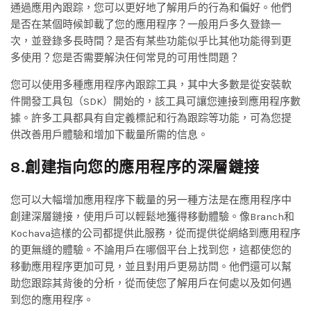
通過應用內跟踪，您可以更好地了解用戶的行為和偏好。他們
是否在某個時候卸載了您的應用程序？一般用戶多久登錄一
次，並登錄多長時間？是否有某些功能似乎比其他功能得到更
多使用？您是否需要解決任何常見的可用性問題？
您可以使用多種應用程序內跟踪工具，其中大多數是從安裝軟
件開發工具包（SDK）開始的，該工具可讓您連接到應用程序數
據。許多工具都具有自定義標記和行為跟踪等功能，可為您提
供改善用戶體驗和增加下載量所需的信息。
8.創建指向您的應用程序的深層鏈接
您可以大幅增加應用程序下載量的另一種方法是在應用程序中
創建深層鏈接，使用戶可以輕鬆地獲得移動體驗。像Branch和
Kochava這樣的公司都提供此服務，從而提供從網絡到應用程序
的更無縫的體驗。不論用戶在哪個平台上找到您，這都使您的
移動應用程序更加可見，並且對用戶更易訪問。他們還可以幫
助您跟踪其背後的分析，從而使您了解用戶在何處以及如何遇
到您的應用程序。